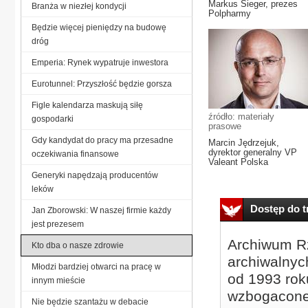
Markus Sieger, prezes
Branża w niezłej kondycji
Polpharmy
Będzie więcej pieniędzy na budowę
dróg
Emperia: Rynek wypatruje inwestora
Eurotunnel: Przyszłość będzie gorsza
Figle kalendarza maskują siłę
źródło: materiały
gospodarki
prasowe
Gdy kandydat do pracy ma przesadne
Marcin Jędrzejuk,
dyrektor generalny VP
oczekiwania finansowe
Valeant Polska
Generyki napędzają producentów
leków
Dostęp do tr
Jan Zborowski: W naszej firmie każdy
jest prezesem
Archiwum Rz
Kto dba o nasze zdrowie
archiwalnyc
Młodzi bardziej otwarci na pracę w
od 1993 roku
innym mieście
wzbogacone
Nie będzie szantażu w debacie