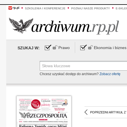
SZKOLENIA I KONFERENCJE
POZNAJ NASZE PRODUKTY
E-SKLE
Prawo
Ekonomia i biznes
SZUKAJ W:
Chcesz uzyskać dostęp do archiwum?
Zobacz ofertę
POPRZEDNI ARTYKUŁ Z