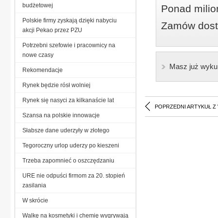
budżetowej
Ponad milio
Polskie firmy zyskają dzięki nabyciu
Zamów dostę
akcji Pekao przez PZU
Potrzebni szefowie i pracownicy na
nowe czasy
Masz już wyku
Rekomendacje
Rynek będzie rósł wolniej
Rynek się nasyci za kilkanaście lat
POPRZEDNI ARTYKUŁ Z
Szansa na polskie innowacje
Słabsze dane uderzyły w złotego
Tegoroczny urlop uderzy po kieszeni
Trzeba zapomnieć o oszczędzaniu
URE nie odpuści firmom za 20. stopień
zasilania
W skrócie
Walkę na kosmetyki i chemię wygrywają