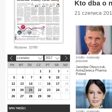
Kto dba o 
21 czerwca 201
Wydanie:
10780
źródło: materiały
czerwiec
2017
«
»
prasowe
PN
WT
ŚR
CZ
PT
SB
ND
Jarosław Oleszczuk,
AstraZeneca Pharma
1
2
3
4
Poland
5
6
7
8
9
10
11
12
13
14
15
16
17
18
19
20
21
22
23
24
25
26
27
28
29
30
SPIS TREŚCI
źródło: materiały