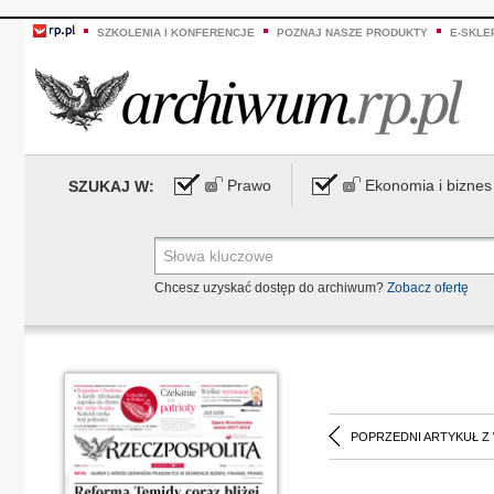
SZKOLENIA I KONFERENCJE
POZNAJ NASZE PRODUKTY
E-SKLE
Prawo
Ekonomia i biznes
SZUKAJ W:
Chcesz uzyskać dostęp do archiwum?
Zobacz ofertę
POPRZEDNI ARTYKUŁ Z