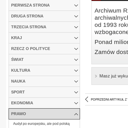
PIERWSZA STRONA
Archiwum Rz
DRUGA STRONA
archiwalnyc
od 1993 roku
TRZECIA STRONA
wzbogacone
KRAJ
Ponad milio
RZECZ O POLITYCE
Zamów dostę
ŚWIAT
KULTURA
Masz już wyku
NAUKA
SPORT
POPRZEDNI ARTYKUŁ Z
EKONOMIA
PRAWO
Audyt po europejsku, ale pod polską