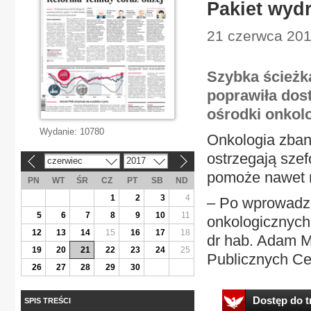
Pakiet wyd
21 czerwca 201
Szybka ścieżka
poprawiła dos
ośrodki onkolo
Wydanie:
10780
Onkologia zban
ostrzegają szef
czerwiec
2017
«
»
pomoże nawet r
PN
WT
ŚR
CZ
PT
SB
ND
1
2
3
4
– Po wprowadze
5
6
7
8
9
10
11
onkologicznych
12
13
14
15
16
17
18
dr hab. Adam M
19
20
21
22
23
24
25
Publicznych Cen
26
27
28
29
30
Dostęp do tr
SPIS TREŚCI