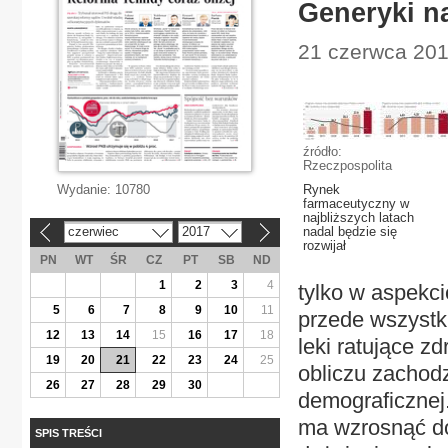
Generyki n
21 czerwca 201
źródło:
Rzeczpospolita
Wydanie:
10780
Rynek
farmaceutyczny w
najbliższych latach
czerwiec
2017
nadal będzie się
«
»
rozwijał
PN
WT
ŚR
CZ
PT
SB
ND
1
2
3
4
tylko w aspekc
5
6
7
8
9
10
11
przede wszystk
12
13
14
15
16
17
18
leki ratujące z
19
20
21
22
23
24
25
obliczu zachod
26
27
28
29
30
demograficznej
ma wzrosnąć do 
SPIS TREŚCI