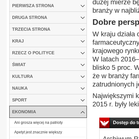
dużej mierze b
PIERWSZA STRONA
branży w najbli
DRUGA STRONA
Dobre pers
TRZECIA STRONA
W kraju działa
KRAJ
farmaceutyczny
krajowego rynk
RZECZ O POLITYCE
W latach 2016–
ŚWIAT
blisko 5 proc. 
że w branży fa
KULTURA
zatrudnionych j
NAUKA
Największymi k
SPORT
2015 r. były le
EKONOMIA
Dostęp do tr
Ani grosza więcej na patrioty
Apetyt jest znacznie większy
Archiwum Rz