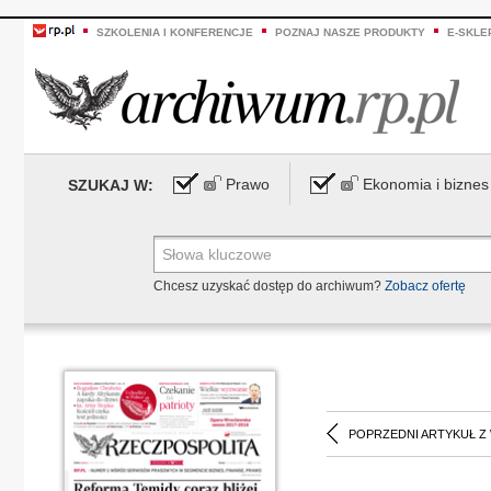
SZKOLENIA I KONFERENCJE
POZNAJ NASZE PRODUKTY
E-SKLE
Prawo
Ekonomia i biznes
SZUKAJ W:
Chcesz uzyskać dostęp do archiwum?
Zobacz ofertę
POPRZEDNI ARTYKUŁ Z