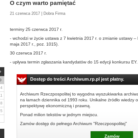
O czym warto pamiętać
21 czerwca 2017 | Dobra Firma
terminy 25 czerwca 2017 r.
- wchodzi w życie ustawa z 7 kwietnia 2017 r. o zmianie ustawy 
maja 2017 r., poz. 1015).
30 czerwca 2017 r.
- upływa termin zgłaszania kandydatów do 15 edycji konkursu EY..
Dostęp do treści Archiwum.rp.pl jest płatny.
D
4
Archiwum Rzeczpospolitej to wygodna wyszukiwarka archiw
11
na łamach dziennika od 1993 roku. Unikalne źródło wiedzy o
18
perspektywę ekonomiczną i prawną.
25
Ponad milion tekstów w jednym miejscu.
Zamów dostęp do pełnego Archiwum "Rzeczpospolitej"
Zamów