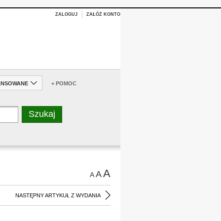
ZALOGUJ
ZAŁÓŻ KONTO
ANSOWANE
+ POMOC
A
A
A
NASTĘPNY ARTYKUŁ Z WYDANIA