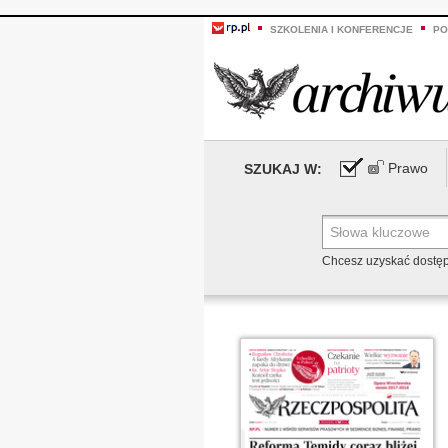
SZKOLENIA I KONFERENCJE
PO
Prawo
SZUKAJ W:
Chcesz uzyskać dostę