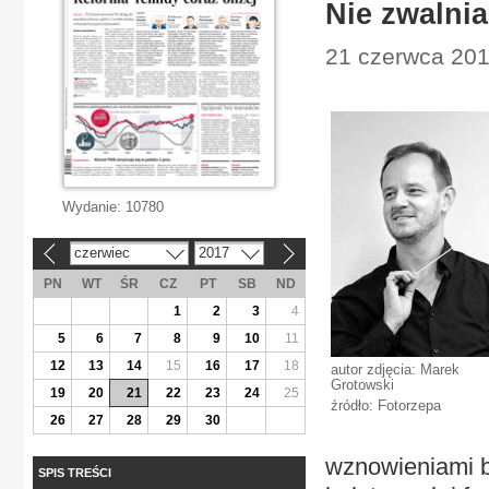
Nie zwalni
21 czerwca 201
Wydanie:
10780
czerwiec
2017
«
»
PN
WT
ŚR
CZ
PT
SB
ND
1
2
3
4
5
6
7
8
9
10
11
12
13
14
15
16
17
18
autor zdjęcia: Marek
Grotowski
19
20
21
22
23
24
25
źródło: Fotorzepa
26
27
28
29
30
wznowieniami b
SPIS TREŚCI