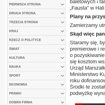
baletowych i fa
PIERWSZA STRONA
„Fausta" w Hali
DRUGA STRONA
Plany na przy
TRZECIA STRONA
Zamierzamy ut
KRAJ
Skąd więc pan 
RZECZ O POLITYCE
Staramy się, by
premierowe i r
ŚWIAT
o pozyskiwanie
KULTURA
się kosztom ws
NAUKA
Urząd Marszał
Ministerstwo K
SPORT
roku dofinansow
EKONOMIA
Środki te zost
podwyżkę wynag
PRAWO
DOBRA FIRMA