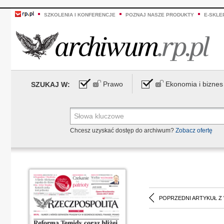
SZKOLENIA I KONFERENCJE
POZNAJ NASZE PRODUKTY
E-SKLE
Prawo
Ekonomia i biznes
SZUKAJ W:
Chcesz uzyskać dostęp do archiwum?
Zobacz ofertę
POPRZEDNI ARTYKUŁ Z