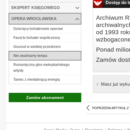
Dostęp do tr
EKSPERT KSIĘGOWEGO
Archiwum Rz
OPERA WROCŁAWSKA
archiwalnyc
Dziecięcy bohaterowie operowi
od 1993 roku
Faust to bohater współczesny
wzbogacone
Gounod w wielkiej przestrzeni
Ponad milio
Nie zwalniamy tempa
Zamów dostę
Romantyczny głos meksykańskiego
artysty
Taniec z niesłabnącą energią
Masz już wyku
Zamów abonament
POPRZEDNI ARTYKUŁ Z