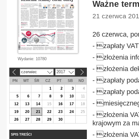
Ważne term
21 czerwca 201
26 czerwca, pon
- zapłaty VAT 
- złożenia in
Wydanie:
10780
- złożenia dek
czerwiec
2017
«
»
- zapłaty poda
PN
WT
ŚR
CZ
PT
SB
ND
1
2
3
4
- zapłaty poda
5
6
7
8
9
10
11
- miesięczneg
12
13
14
15
16
17
18
19
20
21
22
23
24
25
- złożenia VA
26
27
28
29
30
krajowym za ma
- złożenia VA
SPIS TREŚCI