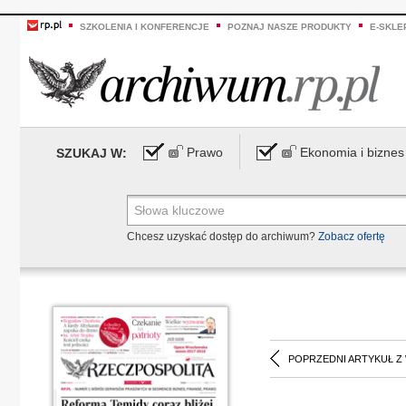
SZKOLENIA I KONFERENCJE
POZNAJ NASZE PRODUKTY
E-SKLE
Prawo
Ekonomia i biznes
SZUKAJ W:
Chcesz uzyskać dostęp do archiwum?
Zobacz ofertę
POPRZEDNI ARTYKUŁ Z