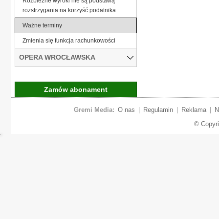
Rozbieżne wyroki nie są podstawą
rozstrzygania na korzyść podatnika
Ważne terminy
Zmienia się funkcja rachunkowości
OPERA WROCŁAWSKA
Zamów abonament
Gremi Media:
O nas
|
Regulamin
|
Reklama
|
N
© Copyr