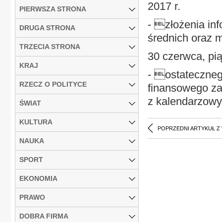
2017 r.
PIERWSZA STRONA
- złożenia in
DRUGA STRONA
średnich oraz 
TRZECIA STRONA
30 czerwca, pią
KRAJ
- ostateczneg
RZECZ O POLITYCE
finansowego za 
z kalendarzow
ŚWIAT
KULTURA
POPRZEDNI ARTYKUŁ Z
NAUKA
SPORT
EKONOMIA
PRAWO
DOBRA FIRMA