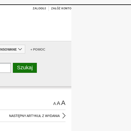
ZALOGUJ
ZAŁÓŻ KONTO
ANSOWANE
+ POMOC
A
A
A
NASTĘPNY ARTYKUŁ Z WYDANIA