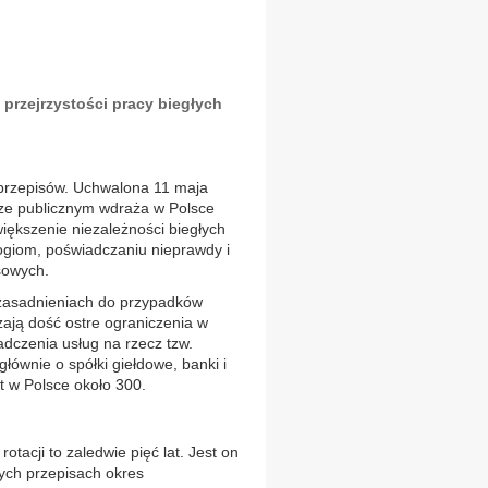
 przejrzystości pracy biegłych
 przepisów. Uchwalona 11 maja
rze publicznym wdraża w Polsce
iększenie niezależności biegłych
ogiom, poświadczaniu nieprawdy i
sowych.
uzasadnieniach do przypadków
ają dość ostre ograniczenia w
adczenia usług na rzecz tzw.
łównie o spółki giełdowe, banki i
t w Polsce około 300.
tacji to zaledwie pięć lat. Jest on
ych przepisach okres