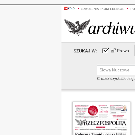
SZKOLENIA I KONFERENCJE
PO
Prawo
SZUKAJ W:
Chcesz uzyskać dostę