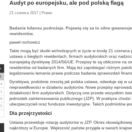
Audyt po europejsku, ale pod polską flagą
21 czerwca 2017 | Prawo
Badanie bilansu podrożeje. Pojawią się za to silne gwarancje
rewidentów.
paweł rochowicz
Takie mogą być skutki wchodzących w życie w środę 21 czerwca
ustawa o biegłych rewidentach, firmach audytorskich oraz nadzo
europejską dyrektywę 2014/56/UE. Przepisy te są obliczone na zw
rewidentów od badanych firm. Mają też zapobiegać różnym patol
legalizowaniu łamania prawa podczas badania sprawozdań finan
D
Dyrektywa, podobnie zresztą jak polska ustawa, odwołuje się w 
4
nieprawidłowości w działaniu audytorów. Nowe przepisy wprowadz
11
działalności firm audytorskich. Dotyczą one przede wszystkim świ
jednostek zainteresowania publicznego (JZP). W praktyce chodzi g
18
ubezpieczycieli oraz fundusze inwestycyjne. Takich podmiotów jes
25
Dla przejrzystości
Ustawa przewiduje rotację audytorów w JZP. Okres obowiązkowej ro
najkrótszy w Europie. Większość państw przyjęła w swoich krajow