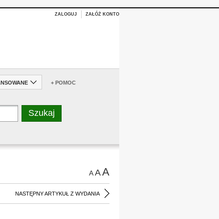
ZALOGUJ
ZAŁÓŻ KONTO
ANSOWANE
+ POMOC
A
A
A
NASTĘPNY ARTYKUŁ Z WYDANIA