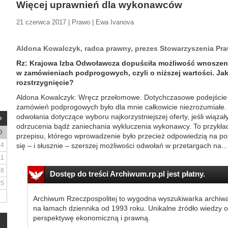
Więcej uprawnień dla wykonawców
21 czerwca 2017 | Prawo | Ewa Ivanova
Aldona Kowalczyk, radca prawny, prezes Stowarzyszenia Pr
Rz: Krajowa Izba Odwoławcza dopuściła możliwość wnoszeni
w zamówieniach podprogowych, czyli o niższej wartości. Jak
rozstrzygnięcie?
Aldona Kowalczyk: Wręcz przełomowe. Dotychczasowe podejście
zamówień podprogowych było dla mnie całkowicie niezrozumiałe. 
odwołania dotyczące wyboru najkorzystniejszej oferty, jeśli wiązał
odrzucenia bądź zaniechania wykluczenia wykonawcy. To przykła
D
przepisu, którego wprowadzenie było przecież odpowiedzią na 
4
się – i słusznie – szerszej możliwości odwołań w przetargach na...
11
18
Dostęp do treści Archiwum.rp.pl jest płatny.
25
Archiwum Rzeczpospolitej to wygodna wyszukiwarka archiw
na łamach dziennika od 1993 roku. Unikalne źródło wiedzy o
perspektywę ekonomiczną i prawną.