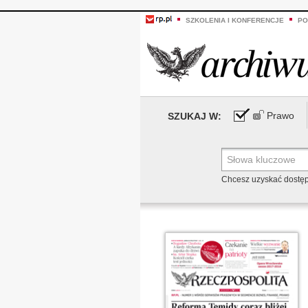
SZKOLENIA I KONFERENCJE
PO
Prawo
SZUKAJ W:
Chcesz uzyskać dostę