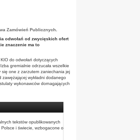
awa Zamówień Publicznych.
a odwołań od zwycięskich ofert
ie znaczenie ma to
 KIO do odwołań dotyczących
Izba gremialnie odrzucała wszelkie
y się one z zarzutem zaniechania jej
d zawężającej wykładni dodanego
postulaty wykonawców domagających
alnych tekstów opublikowanych
 Polsce i świecie, wzbogacone o