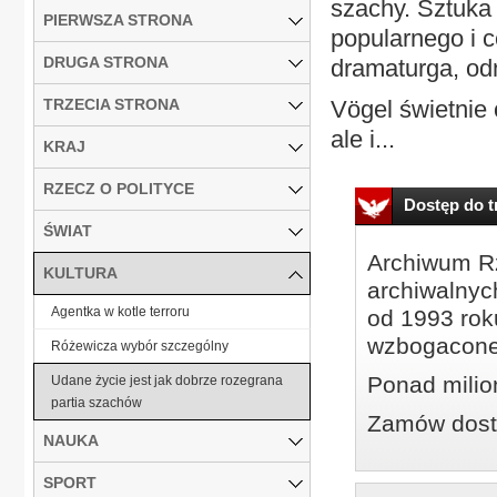
szachy. Sztuka 
PIERWSZA STRONA
popularnego i 
DRUGA STRONA
dramaturga, odn
TRZECIA STRONA
Vögel świetnie c
ale i...
KRAJ
RZECZ O POLITYCE
Dostęp do tr
ŚWIAT
Archiwum Rz
KULTURA
archiwalnyc
Agentka w kotle terroru
od 1993 roku
wzbogacone
Różewicza wybór szczególny
Ponad milio
Udane życie jest jak dobrze rozegrana
partia szachów
Zamów dostę
NAUKA
SPORT