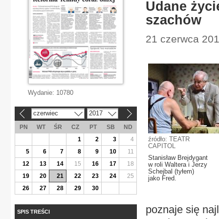
Udane życie
szachów
21 czerwca 201
Wydanie:
10780
czerwiec
2017
«
»
PN
WT
ŚR
CZ
PT
SB
ND
źródło: TEATR
1
2
3
4
CAPITOL
5
6
7
8
9
10
11
Stanisław Brejdygant
12
13
14
15
16
17
18
w roli Waltera i Jerzy
Schejbal (tyłem)
19
20
21
22
23
24
25
jako Fred.
26
27
28
29
30
poznaje się naj
SPIS TREŚCI