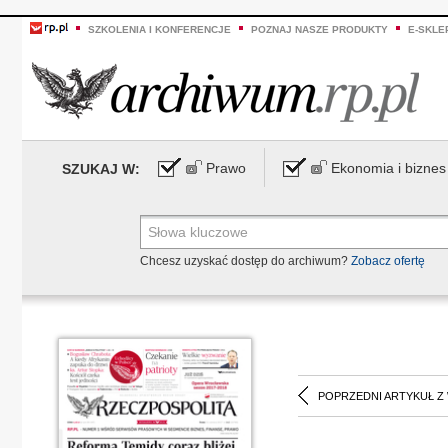
SZKOLENIA I KONFERENCJE
POZNAJ NASZE PRODUKTY
E-SKLE
Prawo
Ekonomia i biznes
SZUKAJ W:
Chcesz uzyskać dostęp do archiwum?
Zobacz ofertę
POPRZEDNI ARTYKUŁ Z