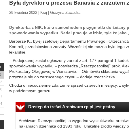
Była dyrektor u prezesa Banasia z zarzutem
29 kwietnia 2022 | Kraj | Grażyna Zawadka
Dyrektorka z NIK, która samochodem przygniotła do ściany p
spowodowania wypadku. Nadal pracuje w Izbie, tyle że jako
Barbarze K., byłej szefowej Departamentu Prawnego i Orzecznict
Kontroli, przedstawiono zarzuty. Wcześniej nie można było tego z
lekarskie.
– Podejrzanej został ogłoszony zarzut z art. 177 paragraf 1 kode
spowodowania wypadku – potwierdza „Rzeczpospolitej” prok. Alek
Prokuratury Okręgowej w Warszawie. – Odmówiła składania wyjaśn
D
przyznaje się do zarzucanego czynu – dodaje rzeczniczka.
3
Chodzi o niecodzienne zdarzenie sprzed czterech miesięcy, z sylwe
10
w podziemnym garażu...
17
24
Dostęp do treści Archiwum.rp.pl jest płatny.
Archiwum Rzeczpospolitej to wygodna wyszukiwarka archiw
na łamach dziennika od 1993 roku. Unikalne źródło wiedzy o