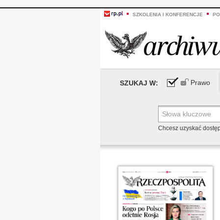
SZKOLENIA I KONFERENCJE
PO
Prawo
SZUKAJ W:
Chcesz uzyskać dostę