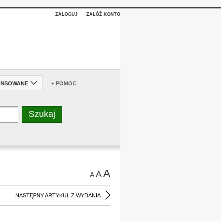
ZALOGUJ
ZAŁÓŻ KONTO
ANSOWANE
+ POMOC
A
A
A
NASTĘPNY ARTYKUŁ Z WYDANIA