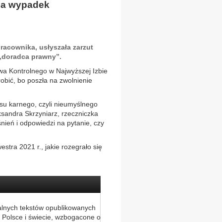
 za wypadek
racownika, usłyszała zarzut
 „doradca prawny”.
wa Kontrolnego w Najwyższej Izbie
robić, bo poszła na zwolnienie
ksu karnego, czyli nieumyślnego
sandra Skrzyniarz, rzeczniczka
ień i odpowiedzi na pytanie, czy
stra 2021 r., jakie rozegrało się
alnych tekstów opublikowanych
 Polsce i świecie, wzbogacone o