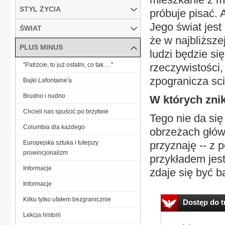
STYL ŻYCIA
próbuje pisać. 
Jego świat jest
ŚWIAT
że w najbliższe
PLUS MINUS
ludzi będzie s
"Patrzcie, to już ostatni, co tak. .. "
rzeczywistości, 
zpogranicza scie
Bajki Lafontaine'a
Brudno i nudno
W których znik
Chcieli nas spuścić po brzytwie
Tego nie da się
Columbia dla każdego
obrzeżach główn
Europejska sztuka i tutejszy
przyznaję -- z 
prowincjonalizm
przykładem jes
Informacje
zdaje się być ba
Informacje
Kilku tylko ufałem bezgranicznie
Dostęp do tr
Lekcja historii