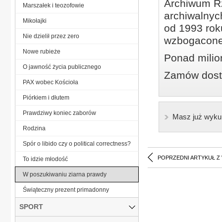
Archiwum Rz
Marszałek i teozofowie
archiwalnyc
Mikołajki
od 1993 roku
Nie dzielił przez zero
wzbogacone
Nowe rubieże
Ponad milio
O jawność życia publicznego
Zamów dostę
PAX wobec Kościoła
Piórkiem i dłutem
Prawdziwy koniec zaborów
Masz już wyku
Rodzina
Spór o libido czy o political correctness?
POPRZEDNI ARTYKUŁ Z
To idzie młodość
W poszukiwaniu ziarna prawdy
Świąteczny prezent primadonny
SPORT