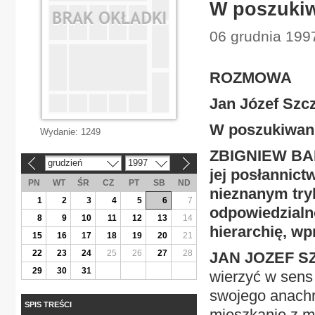
W poszukiw
06 grudnia 1997
ROZMOWA
Jan Józef Szcz
W poszukiwani
Wydanie:
1249
ZBIGNIEW BARA
grudzień
1997
«
»
jej posłannict
PN
WT
ŚR
CZ
PT
SB
ND
nieznanym try
1
2
3
4
5
6
7
odpowiedzialno
8
9
10
11
12
13
14
hierarchię, w
15
16
17
18
19
20
21
22
23
24
25
26
27
28
JAN JOZEF S
29
30
31
wierzyć w sens 
swojego anachro
SPIS TREŚCI
mieszkanie z mo