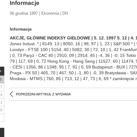
Informacje
06 grudnia 1997 | Ekonomia | DN
Informacje
AKCJE, GŁÓWNE INDEKSY GIEŁDOWE | 5. 12. 1997
5. 12 | 4.
Jones Indust. * | 8149, 13 | 8050, 16 | 98, 97 | 1, 23 | S&P 500 * | 
Londyn - FTSE 100 | 5154, 40 | 5082, 30 | 72, 10 | 1, 42 Frankfur
| 0, 73 Paryż - CAC 40 | 2910, 09 | 2914, 45 | -4, 36 | -0, 15 Tokio
79 | 117, 69 | 0, 72 Hong Kong - Hang Seng | 11527, 60 | 11474, 
- CESI | 1356, 86 | 1348, 95 | 7, 91 | 0, 59 Budapeszt - BUX | 7270
Praga - PX 50 | 465, 70 | 467, 50 | -1, 80 | -0, 39 Bratysława - SAX
Moskwa - MTMS | 760, 85 | 713, 12 | 47, 73 | 6, 69 * zamknięcie r
D
7
POPRZEDNI ARTYKUŁ Z WYDANIA
14
21
28