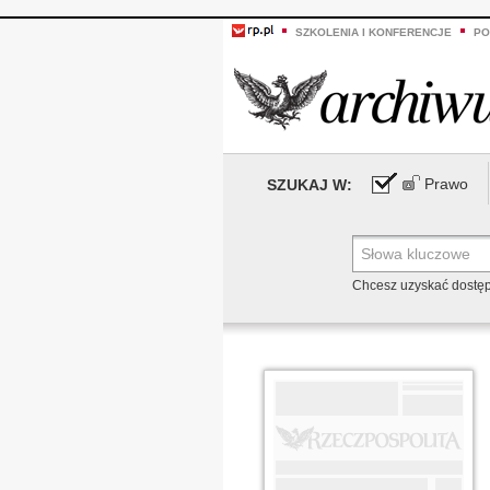
SZKOLENIA I KONFERENCJE
PO
Prawo
SZUKAJ W:
Chcesz uzyskać dostę