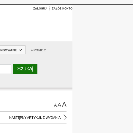
ZALOGUJ
ZAŁÓŻ KONTO
ANSOWANE
+ POMOC
A
A
A
NASTĘPNY ARTYKUŁ Z WYDANIA