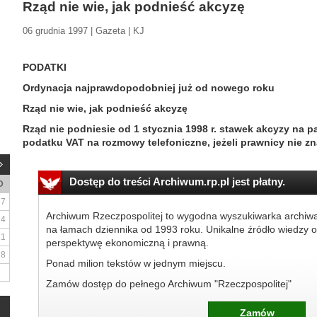
Rząd nie wie, jak podnieść akcyzę
06 grudnia 1997 | Gazeta | KJ
PODATKI
Ordynacja najprawdopodobniej już od nowego roku
Rząd nie wie, jak podnieść akcyzę
Rząd nie podniesie od 1 stycznia 1998 r. stawek akcyzy na pa
podatku VAT na rozmowy telefoniczne, jeżeli prawnicy nie 
Dostęp do treści Archiwum.rp.pl jest płatny.
D
7
Archiwum Rzeczpospolitej to wygodna wyszukiwarka archiw
14
na łamach dziennika od 1993 roku. Unikalne źródło wiedzy o
21
perspektywę ekonomiczną i prawną.
28
Ponad milion tekstów w jednym miejscu.
Zamów dostęp do pełnego Archiwum "Rzeczpospolitej"
Zamów