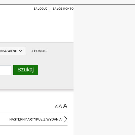
ZALOGUJ
ZAŁÓŻ KONTO
ANSOWANE
+ POMOC
A
A
A
NASTĘPNY ARTYKUŁ Z WYDANIA