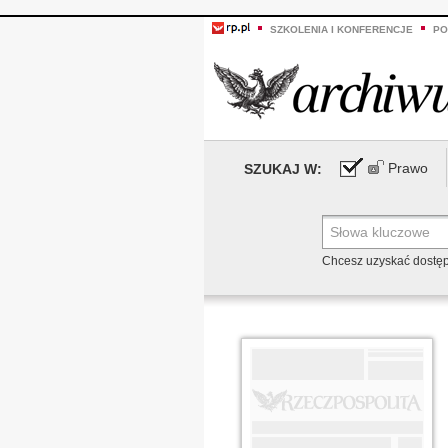
SZKOLENIA I KONFERENCJE
PO
Prawo
SZUKAJ W:
Chcesz uzyskać dostę