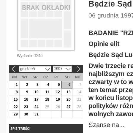
Będzie Sąd
06 grudnia 1997
BADANIE "RZ
Opinie elit
Będzie Sąd Lu
Wydanie:
1249
Dwie trzecie r
grudzień
1997
«
»
najbliższym cz
PN
WT
ŚR
CZ
PT
SB
ND
czwarty w to w
1
2
3
4
5
6
7
ten temat prz
8
9
10
11
12
13
14
w końcu listo
15
16
17
18
19
20
21
polityków róż
22
23
24
25
26
27
28
wolnych zawo
29
30
31
Szanse na...
SPIS TREŚCI