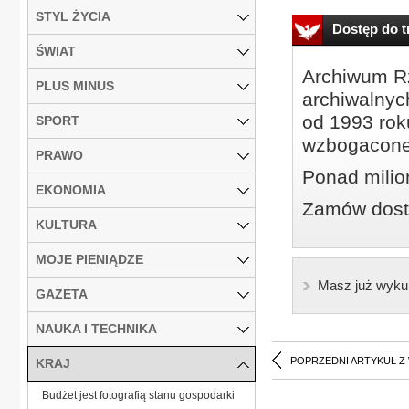
STYL ŻYCIA
Dostęp do tr
ŚWIAT
Archiwum Rz
PLUS MINUS
archiwalnyc
od 1993 roku
SPORT
wzbogacone
PRAWO
Ponad milio
EKONOMIA
Zamów dostę
KULTURA
MOJE PIENIĄDZE
Masz już wyku
GAZETA
NAUKA I TECHNIKA
POPRZEDNI ARTYKUŁ Z
KRAJ
Budżet jest fotografią stanu gospodarki