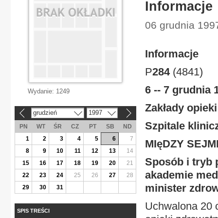
Informacje
06 grudnia 199
Informacje
P
284
(4841)
6 -- 7 grudnia 
Wydanie:
1249
Zakłady opiek
grudzień
1997
«
»
Szpitale klinic
PN
WT
ŚR
CZ
PT
SB
ND
1
2
3
4
5
6
7
MIęDZY SEJM
8
9
10
11
12
13
14
Sposób i tryb 
15
16
17
18
19
20
21
akademie medyc
22
23
24
25
26
27
28
minister zdrow
29
30
31
Uchwalona 20 c
SPIS TREŚCI