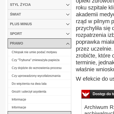
opieki zdrowotn
STYL ŻYCIA
roku szpitale k
akademii medyc
ŚWIAT
rząd w pilnym p
PLUS MINUS
przychyliła się
SPORT
rozpatrzenia i
poprawka miała
PRAWO
przez uczelnie.
Chłopak nie umie podać motywu
zrobićte, które 
Czy "Trybuna" znieważyła papieża
terminie, jedna
Czy dojdzie do wznowienia procesu
właśnie wniosku
Czy uprowadzony wycofałzeznania
W efekcie do u
Do więzienia na dwa lata
Groził i uderzył asystenta
Dostęp do tr
Informacje
Archiwum Rz
Informacje
archiwalnyc