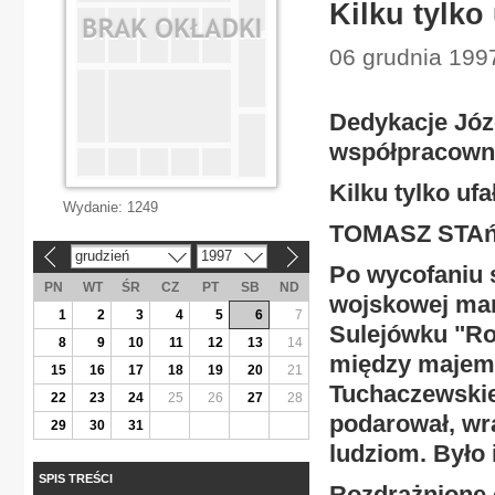
Kilku tylko
06 grudnia 1997
Dedykacje Józe
współpracown
Kilku tylko uf
Wydanie:
1249
TOMASZ STA
grudzień
1997
«
»
Po wycofaniu s
PN
WT
ŚR
CZ
PT
SB
ND
wojskowej mars
1
2
3
4
5
6
7
Sulejówku "Rok
8
9
10
11
12
13
14
między majem 
15
16
17
18
19
20
21
Tuchaczewskie
22
23
24
25
26
27
28
podarował, wr
29
30
31
ludziom. Było 
SPIS TREŚCI
Rozdrażnione 