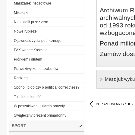
Marszałek i teozofowie
Archiwum Rz
Mikołajki
archiwalnyc
Nie dzielił przez zero
od 1993 roku
Nowe rubieże
wzbogacone
O jawność życia publicznego
Ponad milio
PAX wobec Kościoła
Zamów dostę
Piórkiem i dłutem
Prawdziwy koniec zaborów
Rodzina
Masz już wyku
Spór o libido czy o political correctness?
To idzie młodość
POPRZEDNI ARTYKUŁ Z
W poszukiwaniu ziarna prawdy
Świąteczny prezent primadonny
SPORT