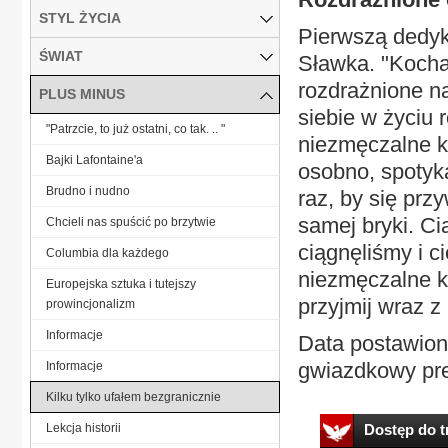
STYL ŻYCIA
Pierwszą dedyk
ŚWIAT
Sławka. "Kocha
rozdrażnione na
PLUS MINUS
siebie w życiu 
"Patrzcie, to już ostatni, co tak. .. "
niezmęczalne k
Bajki Lafontaine'a
osobno, spotyk
Brudno i nudno
raz, by się prz
samej bryki. Ci
Chcieli nas spuścić po brzytwie
ciągnęliśmy i c
Columbia dla każdego
niezmęczalne k
Europejska sztuka i tutejszy
przyjmij wraz z 
prowincjonalizm
Informacje
Data postawion
gwiazdkowy pre
Informacje
Kilku tylko ufałem bezgranicznie
Lekcja historii
Dostęp do tr