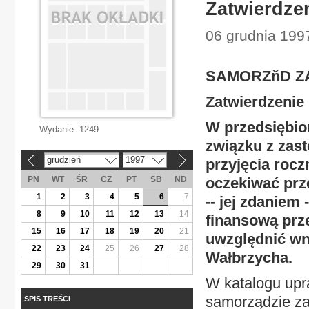
Zatwierdze
06 grudnia 1997
SAMORZňD Z
Zatwierdzenie 
W przedsiębio
Wydanie:
1249
związku z zas
grudzień
1997
przyjęcia roc
«
»
PN
WT
ŚR
CZ
PT
SB
ND
oczekiwać prz
1
2
3
4
5
6
7
-- jej zdaniem
8
9
10
11
12
13
14
finansową prz
15
16
17
18
19
20
21
uwzględnić wni
22
23
24
25
26
27
28
Wałbrzycha.
29
30
31
W katalogu upr
samorządzie zał
SPIS TREŚCI