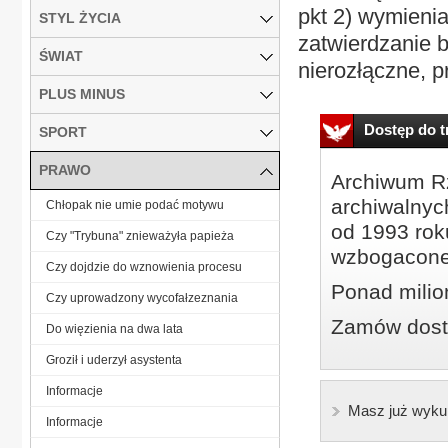
pkt 2) wymieni
STYL ŻYCIA
zatwierdzanie b
ŚWIAT
nierozłączne, p
PLUS MINUS
Dostęp do tr
SPORT
PRAWO
Archiwum Rz
archiwalnyc
Chłopak nie umie podać motywu
od 1993 roku
Czy "Trybuna" znieważyła papieża
wzbogacone
Czy dojdzie do wznowienia procesu
Ponad milio
Czy uprowadzony wycofałzeznania
Zamów dostę
Do więzienia na dwa lata
Groził i uderzył asystenta
Informacje
Masz już wyku
Informacje