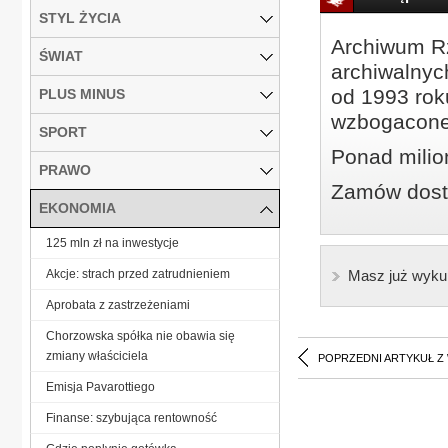
STYL ŻYCIA
Archiwum Rz
ŚWIAT
archiwalnyc
od 1993 roku
PLUS MINUS
wzbogacone
SPORT
Ponad milio
PRAWO
Zamów dostę
EKONOMIA
125 mln zł na inwestycje
Akcje: strach przed zatrudnieniem
Masz już wyku
Aprobata z zastrzeżeniami
Chorzowska spółka nie obawia się
zmiany właściciela
POPRZEDNI ARTYKUŁ Z
Emisja Pavarottiego
Finanse: szybująca rentowność