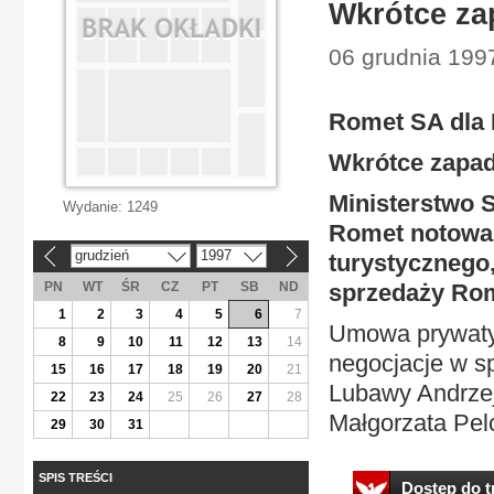
Wkrótce za
06 grudnia 199
Romet SA dla
Wkrótce zapad
Ministerstwo 
Wydanie:
1249
Romet notowan
grudzień
1997
turystycznego,
«
»
PN
WT
ŚR
CZ
PT
SB
ND
sprzedaży Rom
1
2
3
4
5
6
7
Umowa prywatyz
8
9
10
11
12
13
14
negocjacje w s
15
16
17
18
19
20
21
Lubawy Andrzej
22
23
24
25
26
27
28
Małgorzata Pelc
29
30
31
SPIS TREŚCI
Dostęp do tr