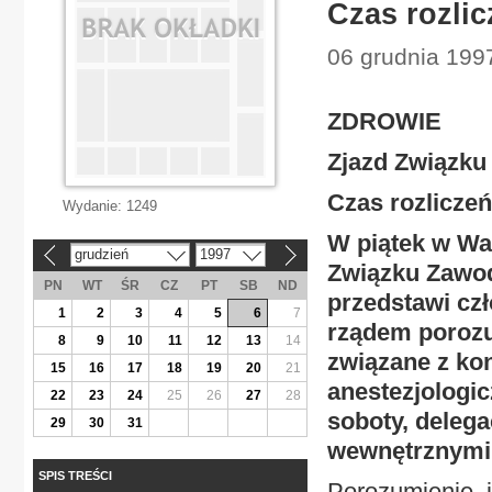
Czas rozli
06 grudnia 1997
ZDROWIE
Zjazd Związk
Czas rozliczeń
Wydanie:
1249
W piątek w Wa
grudzień
1997
«
»
Związku Zawo
PN
WT
ŚR
CZ
PT
SB
ND
przedstawi cz
1
2
3
4
5
6
7
rządem porozu
8
9
10
11
12
13
14
związane z kon
15
16
17
18
19
20
21
anestezjologic
22
23
24
25
26
27
28
soboty, delega
29
30
31
wewnętrznymi
SPIS TREŚCI
Porozumienie, 