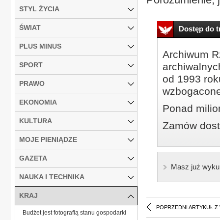
STYL ŻYCIA
ŚWIAT
Dostęp do tr
PLUS MINUS
Archiwum Rz
SPORT
archiwalnyc
od 1993 roku
PRAWO
wzbogacone
EKONOMIA
Ponad milio
KULTURA
Zamów dostę
MOJE PIENIĄDZE
GAZETA
Masz już wyku
NAUKA I TECHNIKA
KRAJ
POPRZEDNI ARTYKUŁ Z
Budżet jest fotografią stanu gospodarki