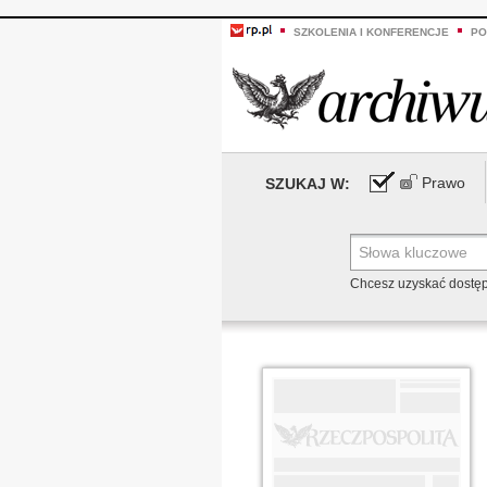
SZKOLENIA I KONFERENCJE
PO
Prawo
SZUKAJ W:
Chcesz uzyskać dostę