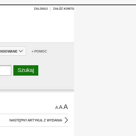
ZALOGUJ
ZAŁÓŻ KONTO
ANSOWANE
+ POMOC
A
A
A
NASTĘPNY ARTYKUŁ Z WYDANIA