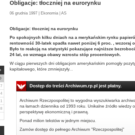
Obligacje: tłoczniej na eurorynku
06 grudnia 1997 | Ekonomia | AS
Obligacje: tłoczniej na eurorynku
Po spokojnych kilku dniach na a merykańskim rynku papier
rentowność 30-latek spadła nawet poniżej 6 proc. , wczoraj o
Było to reakcją na statystyki pokazujące najniższe bezrobo
24 lat, co wzmaga obawy wzrostu stóp procentowych.
W ciągu pierwszych dni obligacjom amerykańskim pomogły pozyty
kapitałowego, które zmniejszyły...
D
Dostęp do treści Archiwum.rp.pl jest płatny.
7
14
Archiwum Rzeczpospolitej to wygodna wyszukiwarka archiw
21
na łamach dziennika od 1993 roku. Unikalne źródło wiedzy o
28
perspektywę ekonomiczną i prawną.
Ponad milion tekstów w jednym miejscu.
Zamów dostęp do pełnego Archiwum "Rzeczpospolitej"