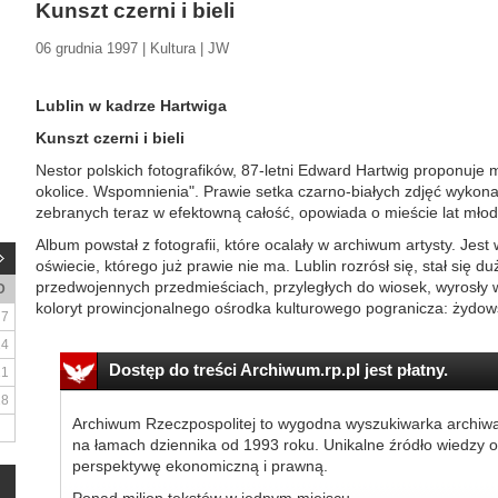
Kunszt czerni i bieli
06 grudnia 1997 | Kultura | JW
Lublin w kadrze Hartwiga
Kunszt czerni i bieli
Nestor polskich fotografików, 87-letni Edward Hartwig proponuje mi
okolice. Wspomnienia". Prawie setka czarno-białych zdjęć wykonan
zebranych teraz w efektowną całość, opowiada o mieście lat młodo
Album powstał z fotografii, które ocalały w archiwum artysty. J
oświecie, którego już prawie nie ma. Lublin rozrósł się, stał się 
przedwojennych przedmieściach, przyległych do wiosek, wyrosły wi
D
koloryt prowincjonalnego ośrodka kulturowego pogranicza: żydows
7
14
Dostęp do treści Archiwum.rp.pl jest płatny.
21
28
Archiwum Rzeczpospolitej to wygodna wyszukiwarka archiw
na łamach dziennika od 1993 roku. Unikalne źródło wiedzy o
perspektywę ekonomiczną i prawną.