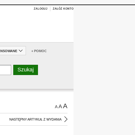
ZALOGUJ
ZAŁÓŻ KONTO
ANSOWANE
+ POMOC
A
A
A
NASTĘPNY ARTYKUŁ Z WYDANIA