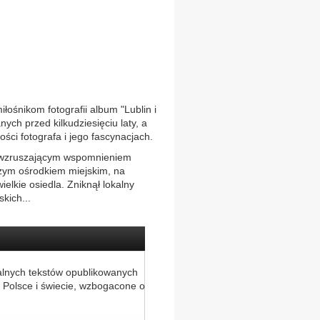
łośnikom fotografii album "Lublin i
ych przed kilkudziesięciu laty, a
ści fotografa i jego fascynacjach.
est wzruszającym wspomnieniem
dużym ośrodkiem miejskim, na
elkie osiedla. Zniknął lokalny
kich...
alnych tekstów opublikowanych
 Polsce i świecie, wzbogacone o