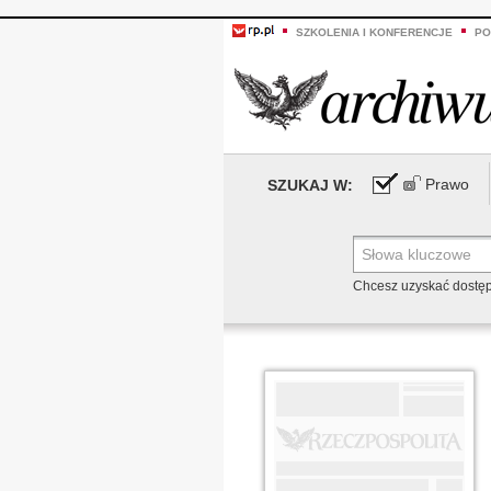
SZKOLENIA I KONFERENCJE
PO
Prawo
SZUKAJ W:
Chcesz uzyskać dostę