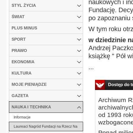
naukowych i ind
STYL ŻYCIA
Fundację. Decy
ŚWIAT
po zapoznaniu s
W tym roku otrz
PLUS MINUS
w dziedzinie 
SPORT
Andrzej Paczko
PRAWO
książkę " Pół w
EKONOMIA
...
KULTURA
MOJE PIENIĄDZE
Dostęp do tr
GAZETA
Archiwum Rz
archiwalnyc
NAUKA I TECHNIKA
od 1993 roku
Informacje
wzbogacone
Laureaci Nagród Fundacji na Rzecz Na
Ponad milio