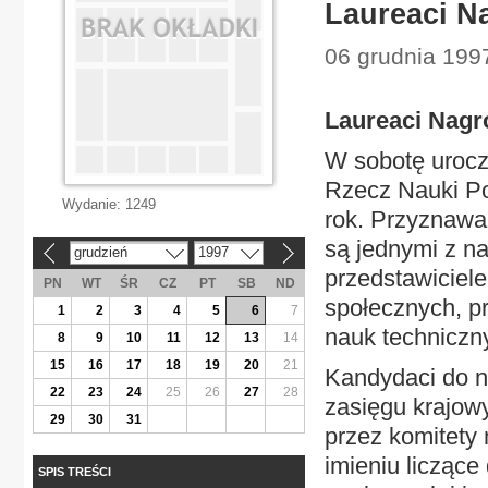
Laureaci N
06 grudnia 1997
Laureaci Nagr
W sobotę urocz
Rzecz Nauki Po
Wydanie:
1249
rok. Przyznawa
są jednymi z na
grudzień
1997
«
»
przedstawiciele
PN
WT
ŚR
CZ
PT
SB
ND
społecznych, p
1
2
3
4
5
6
7
nauk techniczn
8
9
10
11
12
13
14
15
16
17
18
19
20
21
Kandydaci do n
22
23
24
25
26
27
28
zasięgu krajow
29
30
31
przez komitety
imieniu licząc
SPIS TREŚCI