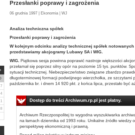
Przesłanki poprawy i zagrożenia
06 grudnia 1997 | Ekonomia | WJ
Analiza techniczna spółek
Przesłanki poprawy i zagrożenia
W kolejnym odcinku analizy technicznej spółek notowanych 
przedstawiamy akcjogramy Lubawy SA i WIG.
WIG.
Piątkowa sesja powinna poprawić nastroje większości akcjo
przełamał się poprzez silny opór na poziomie 15 tys. punktów. 
sytuacji technicznej. Niebezpieczeństwo związane zbardzo praw
długoterminowej formacji podwójnego wierzchołka, ze szczytami p
D
października br. i dnem 14 920 pkt. z końca lipca, przestało być aż
7
14
Dostęp do treści Archiwum.rp.pl jest płatny.
21
28
Archiwum Rzeczpospolitej to wygodna wyszukiwarka archiw
na łamach dziennika od 1993 roku. Unikalne źródło wiedzy o
perspektywę ekonomiczną i prawną.