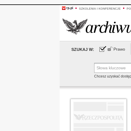
SZKOLENIA I KONFERENCJE
PO
Prawo
SZUKAJ W:
Chcesz uzyskać dostę