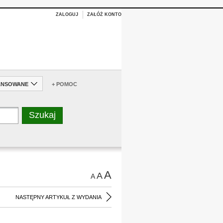
ZALOGUJ
ZAŁÓŻ KONTO
ANSOWANE
+ POMOC
A
A
A
NASTĘPNY ARTYKUŁ Z WYDANIA