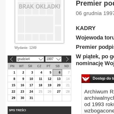
Premier po
06 grudnia 1997
KADRY
Wojewoda tor
Premier podpi
Wydanie:
1249
W piątek, po g
grudzień
1997
«
»
nominację Woj
PN
WT
ŚR
CZ
PT
SB
ND
1
2
3
4
5
6
7
Dostęp do tr
8
9
10
11
12
13
14
15
16
17
18
19
20
21
Archiwum Rz
22
23
24
25
26
27
28
archiwalnyc
29
30
31
od 1993 roku
wzbogacone
SPIS TREŚCI