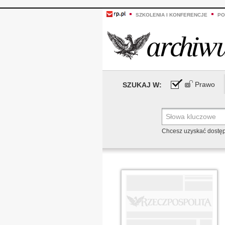
SZKOLENIA I KONFERENCJE
PO
Prawo
SZUKAJ W:
Chcesz uzyskać dostę