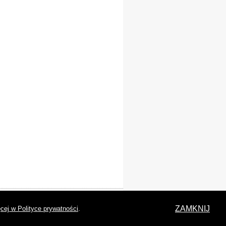
laracja dostępności
ZAMKNIJ
cej w Polityce prywatności
.