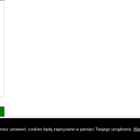
as
|
Regulamin
|
Reklama
|
Napisz do nas
|
Kontakt
|
Pliki cookies
|
Dek
mienisz ustawień, cookies będą zapisywane w pamięci Twojego urządzenia.
Wię
© Copyright by Gremi Media SA