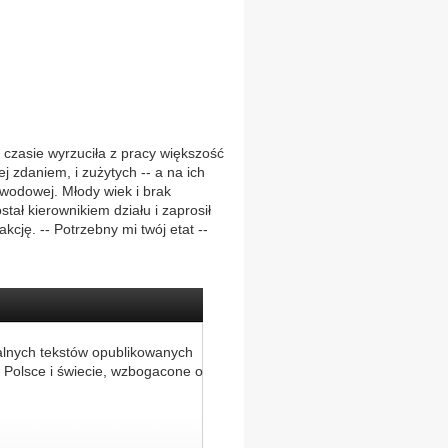
 czasie wyrzuciła z pracy większość
jej zdaniem, i zużytych -- a na ich
awodowej. Młody wiek i brak
tał kierownikiem działu i zaprosił
cję. -- Potrzebny mi twój etat --
alnych tekstów opublikowanych
 Polsce i świecie, wzbogacone o