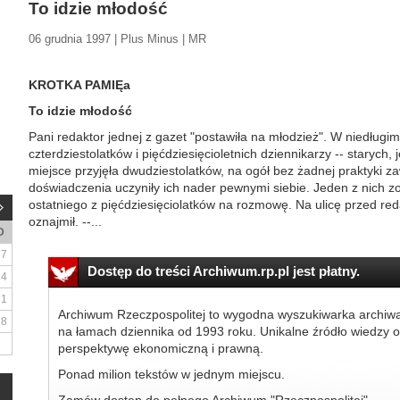
To idzie młodość
06 grudnia 1997 | Plus Minus | MR
KROTKA PAMIĘa
To idzie młodość
Pani redaktor jednej z gazet "postawiła na młodzież". W niedługim
czterdziestolatków i pięćdziesięcioletnich dziennikarzy -- starych, 
miejsce przyjęła dwudziestolatków, na ogół bez żadnej praktyki z
doświadczenia uczyniły ich nader pewnymi siebie. Jeden z nich zos
ostatniego z pięćdziesięciolatków na rozmowę. Na ulicę przed redak
oznajmił. --...
D
7
Dostęp do treści Archiwum.rp.pl jest płatny.
14
21
Archiwum Rzeczpospolitej to wygodna wyszukiwarka archiw
28
na łamach dziennika od 1993 roku. Unikalne źródło wiedzy o
perspektywę ekonomiczną i prawną.
Ponad milion tekstów w jednym miejscu.