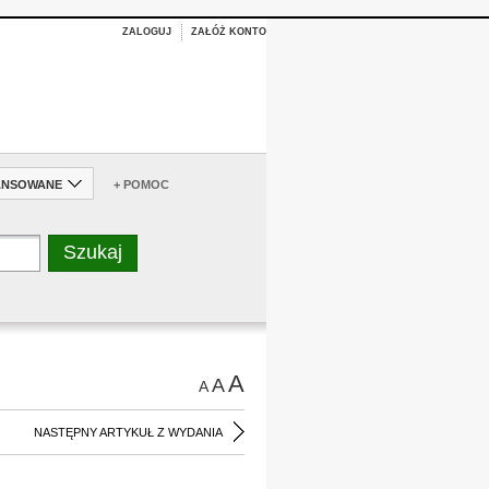
ZALOGUJ
ZAŁÓŻ KONTO
ANSOWANE
+ POMOC
A
A
A
NASTĘPNY ARTYKUŁ Z WYDANIA