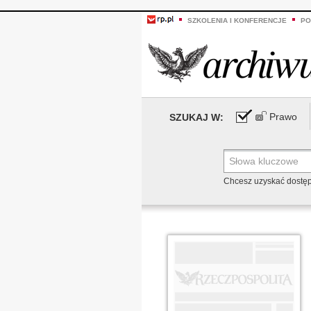
SZKOLENIA I KONFERENCJE
PO
Prawo
SZUKAJ W:
Chcesz uzyskać dostę