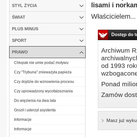
lisami i norka
STYL ŻYCIA
Właścicielem...
ŚWIAT
PLUS MINUS
Dostęp do tr
SPORT
Archiwum Rz
PRAWO
archiwalnyc
Chłopak nie umie podać motywu
od 1993 roku
wzbogacone
Czy "Trybuna" znieważyła papieża
Czy dojdzie do wznowienia procesu
Ponad milio
Czy uprowadzony wycofałzeznania
Zamów dostę
Do więzienia na dwa lata
Groził i uderzył asystenta
Informacje
Masz już wyku
Informacje