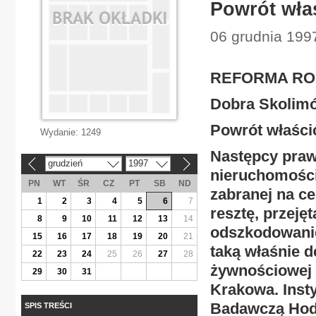
Powrót właś
06 grudnia 1997
REFORMA RO
Dobra Skolim
Powrót właścic
Wydanie:
1249
Następcy prawn
grudzień
1997
«
»
nieruchomości
PN
WT
ŚR
CZ
PT
SB
ND
zabranej na ce
1
2
3
4
5
6
7
resztę, przeję
8
9
10
11
12
13
14
odszkodowanie
15
16
17
18
19
20
21
taką właśnie d
22
23
24
25
26
27
28
żywnościowej i
29
30
31
Krakowa. Insty
Badawczą Hodo
SPIS TREŚCI