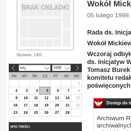
Wokół Micki
05 lutego 1998 
Rada ds. Inic
Wokół Mickiewi
Wczoraj odbyło
Wydanie:
1302
ds. Inicjatyw
luty
1998
Tomasz Burek 
«
»
PN
WT
ŚR
CZ
PT
SB
ND
komitetu redak
1
poświęconych
2
3
4
5
6
7
8
9
10
11
12
13
14
15
Dostęp do tr
16
17
18
19
20
21
22
23
24
25
26
27
28
Archiwum Rz
archiwalnyc
SPIS TREŚCI