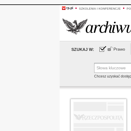
SZKOLENIA I KONFERENCJE
PO
Prawo
SZUKAJ W:
Chcesz uzyskać dostę