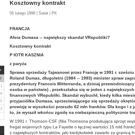
Kosztowny kontrakt
05 lutego 1998 | Świat | PK
FRANCJA
Afera Dumasa -- największy skandal VRepubliki?
Kosztowny kontrakt
P IOTR KASZNIA
z paryża
Sprawa sprzedaży Tajwanowi przez Francję w 1991 r. sześciu 
Roland Dumas, długoletni (1984 -- 1993) minister spraw zag
D
prezydentury Francois Mitterranda, a dzisiaj przewodniczący
1
osoba w państwie) , przekształca się w jeden z największych
8
finansowych VRepubliki. Skandal wybuchł, kiedy kilka miesię
przyjaciółka Dumasa, sprzeciwiającego się sprzedaży okrętów
15
prowizję w wysokości przeszło 62 mln franków. Dla kogo i z j
22
to, że wyraził wkońcu zgodę na niebezpieczną politycznie tr
W 1991 r. Thomson-CSF (filia Thomsona produkująca sprzęt woj
fregat wojennych typu La Fayette o łącznej wartości 15 mld frankó
z największych kontraktów, jaki kiedykolwiek zawarło za granicą f