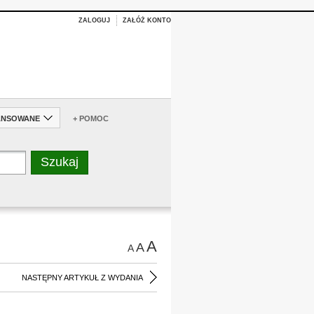
ZALOGUJ
ZAŁÓŻ KONTO
ANSOWANE
+ POMOC
A
A
A
NASTĘPNY ARTYKUŁ Z WYDANIA