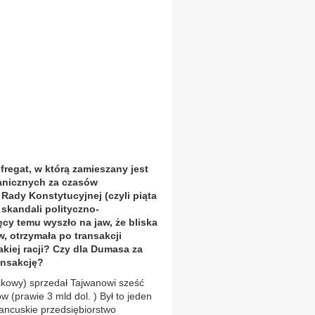
fregat, w którą zamieszany jest
ranicznych za czasów
 Rady Konstytucyjnej (czyli piąta
 skandali polityczno-
cy temu wyszło na jaw, że bliska
, otrzymała po transakcji
akiej racji? Czy dla Dumasa za
ansakcję?
skowy) sprzedał Tajwanowi sześć
w (prawie 3 mld dol. ) Był to jeden
rancuskie przedsiębiorstwo