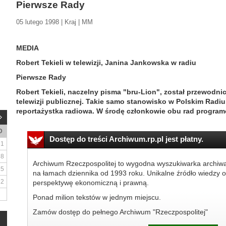
Pierwsze Rady
05 lutego 1998 | Kraj | MM
MEDIA
Robert Tekieli w telewizji, Janina Jankowska w radiu
Pierwsze Rady
Robert Tekieli, naczelny pisma "bru-Lion", został przewod
telewizji publicznej. Takie samo stanowisko w Polskim Radi
reportażystka radiowa. W środę członkowie obu rad progra
D
Dostęp do treści Archiwum.rp.pl jest płatny.
1
8
Archiwum Rzeczpospolitej to wygodna wyszukiwarka archiw
15
na łamach dziennika od 1993 roku. Unikalne źródło wiedzy o
22
perspektywę ekonomiczną i prawną.
Ponad milion tekstów w jednym miejscu.
Zamów dostęp do pełnego Archiwum "Rzeczpospolitej"