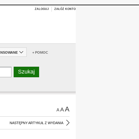
ZALOGUJ
ZAŁÓŻ KONTO
ANSOWANE
+ POMOC
A
A
A
NASTĘPNY ARTYKUŁ Z WYDANIA