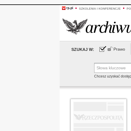
SZKOLENIA I KONFERENCJE
PO
Prawo
SZUKAJ W:
Chcesz uzyskać dostę