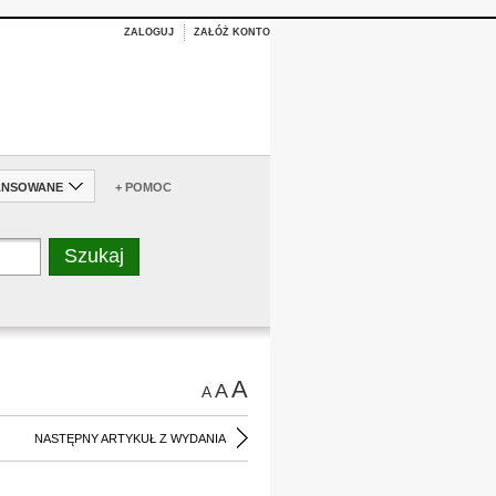
ZALOGUJ
ZAŁÓŻ KONTO
ANSOWANE
+ POMOC
A
A
A
NASTĘPNY ARTYKUŁ Z WYDANIA