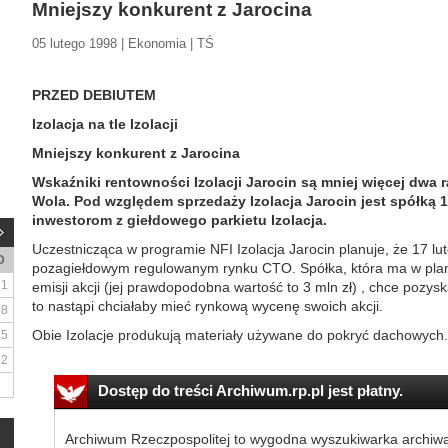
Mniejszy konkurent z Jarocina
05 lutego 1998 | Ekonomia | TŚ
PRZED DEBIUTEM
Izolacja na tle Izolacji
Mniejszy konkurent z Jarocina
Wskaźniki rentowności Izolacji Jarocin są mniej więcej dwa r
Wola. Pod względem sprzedaży Izolacja Jarocin jest spółką 1
inwestorom z giełdowego parkietu Izolacja.
Uczestnicząca w programie NFI Izolacja Jarocin planuje, że 17 lut
D
pozagiełdowym regulowanym rynku CTO. Spółka, która ma w pla
1
emisji akcji (jej prawdopodobna wartość to 3 mln zł) , chce pozys
to nastąpi chciałaby mieć rynkową wycenę swoich akcji.
8
Obie Izolacje produkują materiały używane do pokryć dachowych. Ty
15
22
Dostęp do treści Archiwum.rp.pl jest płatny.
Archiwum Rzeczpospolitej to wygodna wyszukiwarka archiw