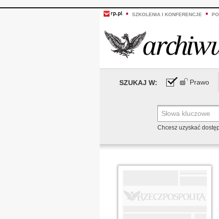
SZKOLENIA I KONFERENCJE
PO
Prawo
SZUKAJ W:
Chcesz uzyskać dostę