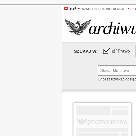
SZKOLENIA I KONFERENCJE
PO
Prawo
SZUKAJ W:
Chcesz uzyskać dostę