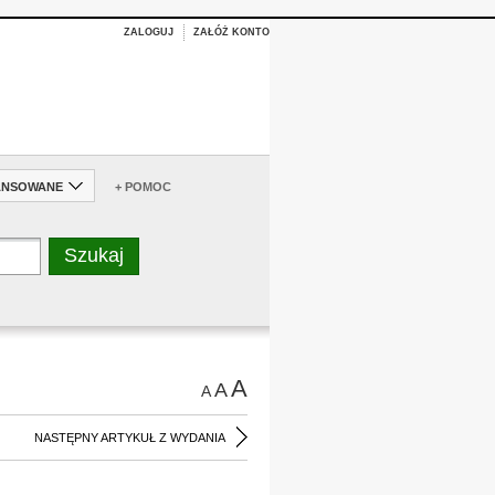
ZALOGUJ
ZAŁÓŻ KONTO
ANSOWANE
+ POMOC
A
A
A
NASTĘPNY ARTYKUŁ Z WYDANIA