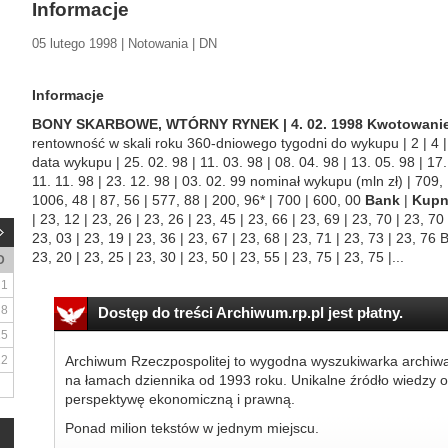
Informacje
05 lutego 1998 | Notowania | DN
Informacje
BONY SKARBOWE, WTÓRNY RYNEK | 4. 02. 1998
Kwotowanie 
rentowność w skali roku 360-dniowego tygodni do wykupu | 2 | 4 | 8 
data wykupu | 25. 02. 98 | 11. 03. 98 | 08. 04. 98 | 13. 05. 98 | 17.
11. 11. 98 | 23. 12. 98 | 03. 02. 99 nominał wykupu (mln zł) | 709, 
1006, 48 | 87, 56 | 577, 88 | 200, 96* | 700 | 600, 00
Bank
|
Kup
| 23, 12 | 23, 26 | 23, 26 | 23, 45 | 23, 66 | 23, 69 | 23, 70 | 23, 7
23, 03 | 23, 19 | 23, 36 | 23, 67 | 23, 68 | 23, 71 | 23, 73 | 23, 7
23, 20 | 23, 25 | 23, 30 | 23, 50 | 23, 55 | 23, 75 | 23, 75 |...
D
1
8
Dostęp do treści Archiwum.rp.pl jest płatny.
15
22
Archiwum Rzeczpospolitej to wygodna wyszukiwarka archiw
na łamach dziennika od 1993 roku. Unikalne źródło wiedzy o
perspektywę ekonomiczną i prawną.
Ponad milion tekstów w jednym miejscu.