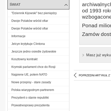
archiwalnyc
ŚWIAT
od 1993 roku
"Dziennik Kijowski" bez pieniędzy
wzbogacone
Dwoje Polaków wśród ofiar
Ponad milio
Dwoje Polaków wśród ofiar
Zamów dostę
Informacje
Jelcyn krytykuje Clintona
Jeszcze jedno osiedle żydowskie
Masz już wyku
Kosztowny kontrakt
Krymski parlament chce do Rosji
Najpierw UE, potem NATO
POPRZEDNI ARTYKUŁ Z
Nowe przepisy - stare zasady
Polska wiarygodnym partnerem
Prezydent o stanie republiki
Prywatnesprawy prezydenta