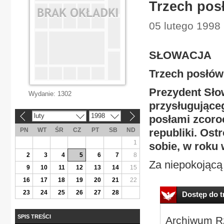
Trzech pos
05 lutego 1998 
SŁOWACJA
Trzech posłów
Prezydent Słow
Wydanie:
1302
przysługujące
luty
1998
posłami zcor
«
»
PN
WT
ŚR
CZ
PT
SB
ND
republiki. Ost
1
sobie, w roku
2
3
4
5
6
7
8
Za niepokojącą 
9
10
11
12
13
14
15
16
17
18
19
20
21
22
23
24
25
26
27
28
Dostęp do tr
SPIS TREŚCI
Archiwum Rz