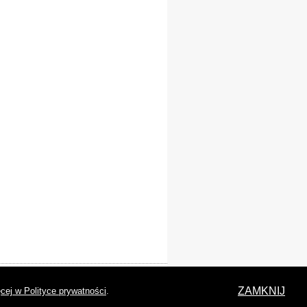
laracja dostępności
ZAMKNIJ
cej w Polityce prywatności
.