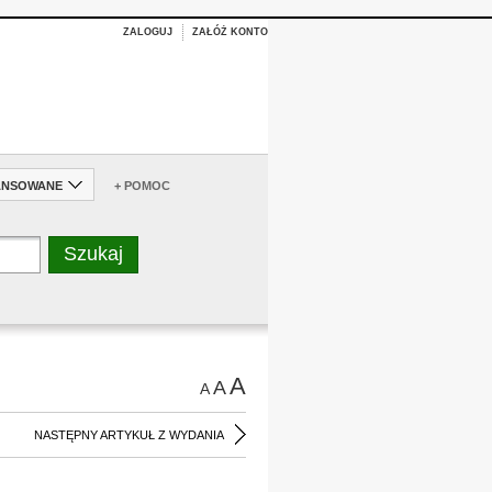
ZALOGUJ
ZAŁÓŻ KONTO
ANSOWANE
+ POMOC
A
A
A
NASTĘPNY ARTYKUŁ Z WYDANIA