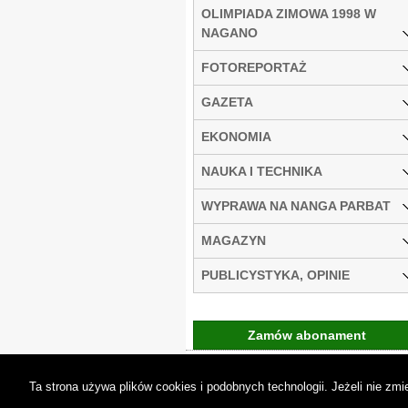
OLIMPIADA ZIMOWA 1998 W
NAGANO
FOTOREPORTAŻ
GAZETA
EKONOMIA
NAUKA I TECHNIKA
WYPRAWA NA NANGA PARBAT
MAGAZYN
PUBLICYSTYKA, OPINIE
Zamów abonament
Gremi Media:
O n
Ta strona używa plików cookies i podobnych technologii. Jeżeli nie z