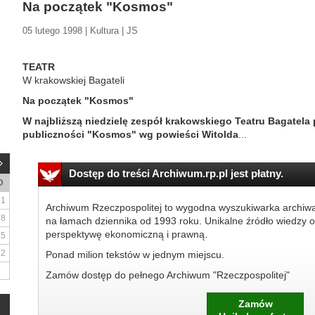
Na początek "Kosmos"
05 lutego 1998 | Kultura | JS
TEATR
W krakowskiej Bagateli
Na początek "Kosmos"
W najbliższą niedzielę zespół krakowskiego Teatru Bagatela
publiczności "Kosmos" wg powieści Witolda
...
Dostęp do treści Archiwum.rp.pl jest płatny.
D
1
Archiwum Rzeczpospolitej to wygodna wyszukiwarka archiw
8
na łamach dziennika od 1993 roku. Unikalne źródło wiedzy o
perspektywę ekonomiczną i prawną.
15
22
Ponad milion tekstów w jednym miejscu.
Zamów dostęp do pełnego Archiwum "Rzeczpospolitej"
Zamów