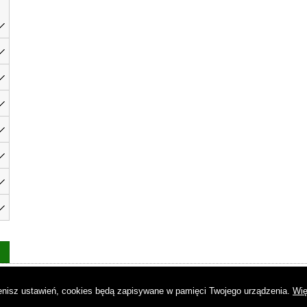
as
|
Regulamin
|
Reklama
|
Napisz do nas
|
Kontakt
|
Pliki cookies
|
Dek
mienisz ustawień, cookies będą zapisywane w pamięci Twojego urządzenia.
Wię
© Copyright by Gremi Media SA