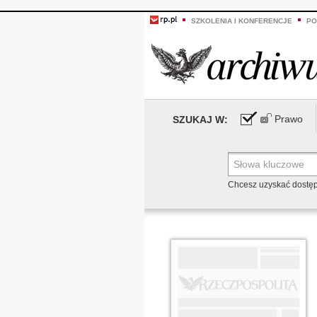
SZKOLENIA I KONFERENCJE
PO
Prawo
SZUKAJ W:
Chcesz uzyskać dostę