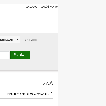
ZALOGUJ
ZAŁÓŻ KONTO
ANSOWANE
+ POMOC
A
A
A
NASTĘPNY ARTYKUŁ Z WYDANIA