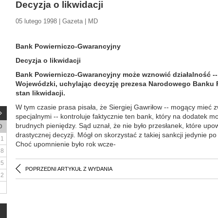
Decyzja o likwidacji
05 lutego 1998 | Gazeta | MD
Bank Powierniczo-Gwarancyjny
Decyzja o likwidacji
Bank Powierniczo-Gwarancyjny może wznowić działalność --
Wojewódzki, uchylając decyzję prezesa Narodowego Banku 
stan likwidacji.
W tym czasie prasa pisała, że Siergiej Gawriłow -- mogący mieć z
specjalnymi -- kontroluje faktycznie ten bank, który na dodatek 
brudnych pieniędzy. Sąd uznał, że nie było przesłanek, które up
D
drastycznej decyzji. Mógł on skorzystać z takiej sankcji jedynie
1
Choć upomnienie było rok wcze-
8
15
POPRZEDNI ARTYKUŁ Z WYDANIA
22