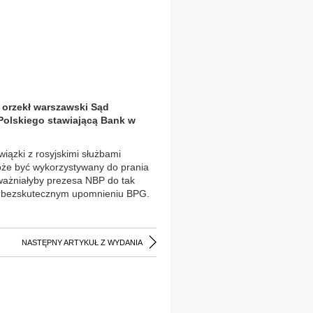
 orzekł warszawski Sąd
Polskiego stawiającą Bank w
wiązki z rosyjskimi służbami
może być wykorzystywany do prania
oważniałyby prezesa NBP do tak
 po bezskutecznym upomnieniu BPG.
NASTĘPNY ARTYKUŁ Z WYDANIA