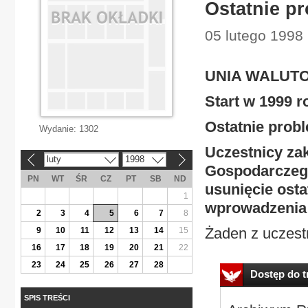
Ostatnie p
05 lutego 1998
UNIA WALUT
Start w 1999 
Ostatnie prob
Wydanie:
1302
Uczestnicy z
luty
1998
«
»
Gospodarczego
PN
WT
ŚR
CZ
PT
SB
ND
usunięcie ost
1
wprowadzenia j
2
3
4
5
6
7
8
Żaden z uczestn
9
10
11
12
13
14
15
16
17
18
19
20
21
22
23
24
25
26
27
28
Dostęp do tr
SPIS TREŚCI