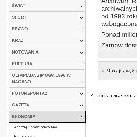
Archiwum Rz
ŚWIAT
archiwalnyc
od 1993 roku
SPORT
wzbogacone
PRAWO
Ponad milio
KRAJ
Zamów dostę
NOTOWANIA
KULTURA
Masz już wyku
OLIMPIADA ZIMOWA 1998 W
NAGANO
FOTOREPORTAŻ
POPRZEDNI ARTYKUŁ Z
GAZETA
EKONOMIA
Andrzej Dorosz odwołany
Będą reformy