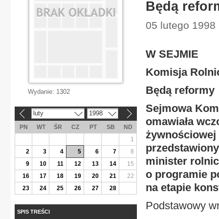
Będą refor
05 lutego 1998
W SEJMIE
Komisja Rolni
Będą reformy
Wydanie:
1302
Sejmowa Komis
luty
1998
«
»
omawiała wczor
PN
WT
ŚR
CZ
PT
SB
ND
żywnościowej 
1
przedstawiony
2
3
4
5
6
7
8
minister rolni
9
10
11
12
13
14
15
o programie po
16
17
18
19
20
21
22
na etapie konst
23
24
25
26
27
28
Podstawowy wnio
SPIS TREŚCI