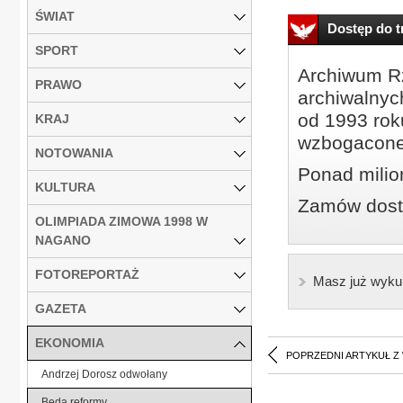
ŚWIAT
Dostęp do tr
SPORT
Archiwum Rz
PRAWO
archiwalnyc
od 1993 roku
KRAJ
wzbogacone
NOTOWANIA
Ponad milio
KULTURA
Zamów dostę
OLIMPIADA ZIMOWA 1998 W
NAGANO
FOTOREPORTAŻ
Masz już wyku
GAZETA
EKONOMIA
POPRZEDNI ARTYKUŁ Z
Andrzej Dorosz odwołany
Będą reformy