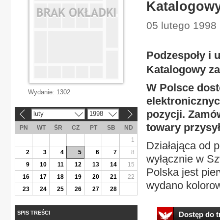
Katalogowy
05 lutego 1998 
Podzespoły i 
Katalogowy za
W Polsce dost
Wydanie:
1302
elektronicznyc
pozycji. Zamów
luty
1998
«
»
towary przysy
PN
WT
ŚR
CZ
PT
SB
ND
1
Działająca od p
2
3
4
5
6
7
8
wyłącznie w Szw
9
10
11
12
13
14
15
Polska jest pi
16
17
18
19
20
21
22
wydano kolorowy
23
24
25
26
27
28
SPIS TREŚCI
Dostęp do tr