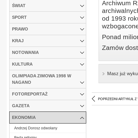
Archiwum Rz
ŚWIAT
archiwalnyc
SPORT
od 1993 roku
wzbogacone
PRAWO
Ponad milio
KRAJ
Zamów dostę
NOTOWANIA
KULTURA
Masz już wyku
OLIMPIADA ZIMOWA 1998 W
NAGANO
FOTOREPORTAŻ
POPRZEDNI ARTYKUŁ Z
GAZETA
EKONOMIA
Andrzej Dorosz odwołany
Będą reformy