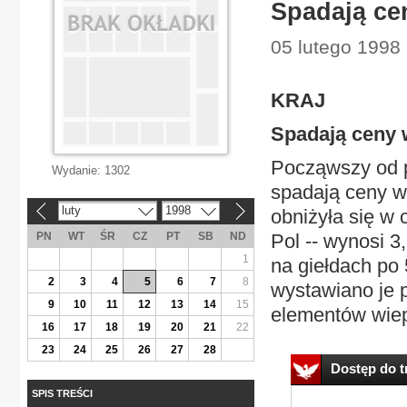
Spadają ce
05 lutego 1998 
KRAJ
Spadają ceny 
Począwszy od pi
Wydanie:
1302
spadają ceny w
luty
1998
obniżyła się w 
«
»
PN
WT
ŚR
CZ
PT
SB
ND
Pol -- wynosi 3
1
na giełdach po 
2
3
4
5
6
7
8
wystawiano je p
9
10
11
12
13
14
15
elementów wiep
16
17
18
19
20
21
22
23
24
25
26
27
28
Dostęp do tr
SPIS TREŚCI