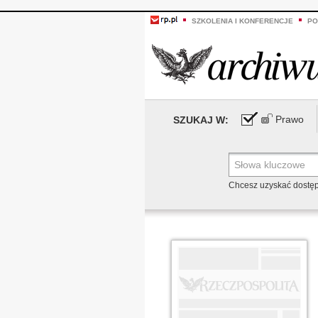
SZKOLENIA I KONFERENCJE
PO
Prawo
SZUKAJ W:
Chcesz uzyskać dostę