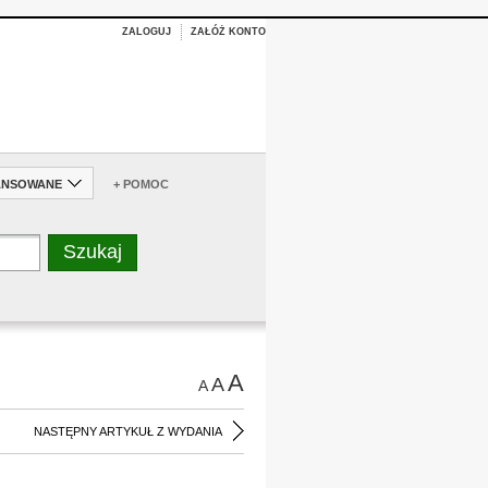
ZALOGUJ
ZAŁÓŻ KONTO
ANSOWANE
+ POMOC
A
A
A
NASTĘPNY ARTYKUŁ Z WYDANIA