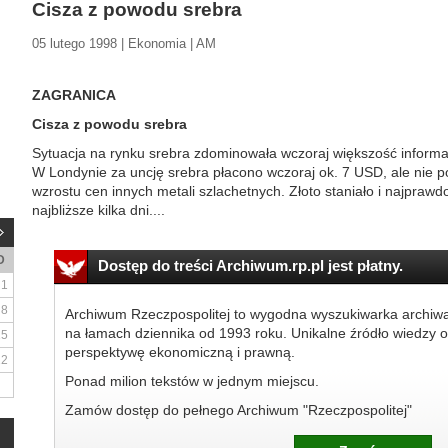
Cisza z powodu srebra
05 lutego 1998 | Ekonomia | AM
ZAGRANICA
Cisza z powodu srebra
Sytuacja na rynku srebra zdominowała wczoraj większość inform
W Londynie za uncję srebra płacono wczoraj ok. 7 USD, ale nie p
wzrostu cen innych metali szlachetnych. Złoto staniało i najprawd
najbliższe kilka dni....
D
Dostęp do treści Archiwum.rp.pl jest płatny.
1
8
Archiwum Rzeczpospolitej to wygodna wyszukiwarka archiw
na łamach dziennika od 1993 roku. Unikalne źródło wiedzy o
15
perspektywę ekonomiczną i prawną.
22
Ponad milion tekstów w jednym miejscu.
Zamów dostęp do pełnego Archiwum "Rzeczpospolitej"