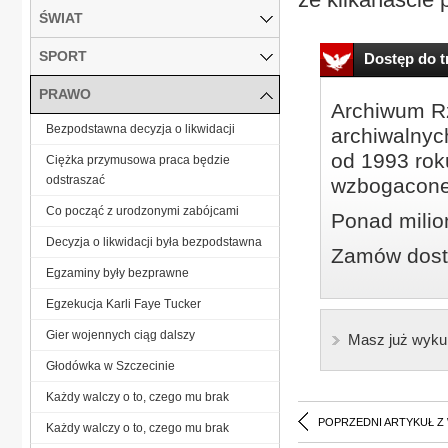
ŚWIAT
SPORT
Dostęp do tr
PRAWO
Archiwum Rz
Bezpodstawna decyzja o likwidacji
archiwalnyc
od 1993 roku
Ciężka przymusowa praca będzie
odstraszać
wzbogacone
Co począć z urodzonymi zabójcami
Ponad milio
Decyzja o likwidacji była bezpodstawna
Zamów dostę
Egzaminy były bezprawne
Egzekucja Karli Faye Tucker
Gier wojennych ciąg dalszy
Masz już wyku
Głodówka w Szczecinie
Każdy walczy o to, czego mu brak
POPRZEDNI ARTYKUŁ Z
Każdy walczy o to, czego mu brak