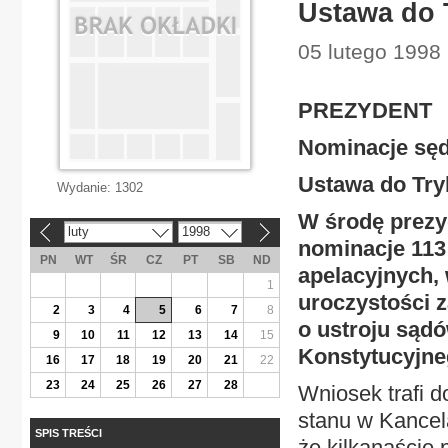
Ustawa do 
05 lutego 1998 
PREZYDENT
Nominacje sę
Ustawa do Try
Wydanie:
1302
W środę prezy
luty
1998
«
»
nominacje 113
PN
WT
ŚR
CZ
PT
SB
ND
apelacyjnych,
1
uroczystości 
2
3
4
5
6
7
8
o ustroju sąd
9
10
11
12
13
14
15
Konstytucyjne
16
17
18
19
20
21
22
23
24
25
26
27
28
Wniosek trafi d
stanu w Kancel
SPIS TREŚCI
że kilkanaście 