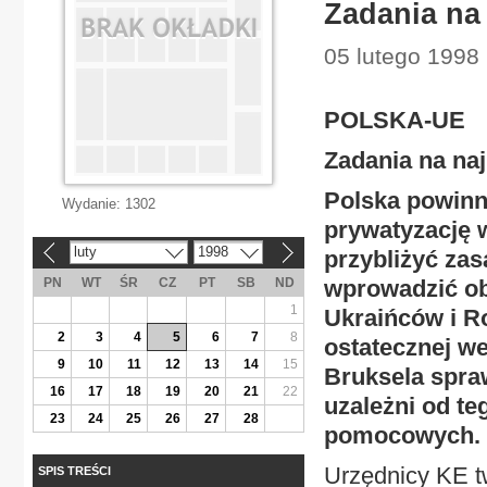
Zadania na 
05 lutego 1998 
POLSKA-UE
Zadania na naj
Polska powinn
Wydanie:
1302
prywatyzację 
luty
1998
przybliżyć za
«
»
PN
WT
ŚR
CZ
PT
SB
ND
wprowadzić ob
1
Ukraińców i Ro
2
3
4
5
6
7
8
ostatecznej w
9
10
11
12
13
14
15
Bruksela spra
16
17
18
19
20
21
22
uzależni od t
23
24
25
26
27
28
pomocowych.
Urzędnicy KE tw
SPIS TREŚCI