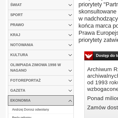
priorytety "Par
ŚWIAT
skonsultowane z
SPORT
w nadchodzącyc
końca marca po
PRAWO
Prawa Europejs
KRAJ
priorytety zatw
NOTOWANIA
KULTURA
Dostęp do tr
OLIMPIADA ZIMOWA 1998 W
Archiwum Rz
NAGANO
archiwalnyc
FOTOREPORTAŻ
od 1993 roku
wzbogacone
GAZETA
Ponad milio
EKONOMIA
Zamów dostę
Andrzej Dorosz odwołany
Będą reformy