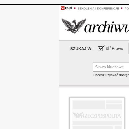
SZKOLENIA I KONFERENCJE
PO
Prawo
SZUKAJ W:
Chcesz uzyskać dostę