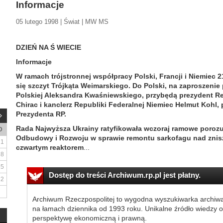
Informacje
05 lutego 1998 | Świat | MW MS
DZIEŃ NA Ś WIECIE
Informacje
W ramach trójstronnej współpracy Polski, Francji i Niemiec 
się szczyt Trójkąta Weimarskiego. Do Polski, na zaproszenie
Polskiej Aleksandra Kwaśniewskiego, przybędą prezydent Re
Chirac i kanclerz Republiki Federalnej Niemiec Helmut Kohl
Prezydenta RP.
Rada Najwyższa Ukrainy ratyfikowała wczoraj ramowe poroz
D
Odbudowy i Rozwoju w sprawie remontu sarkofagu nad znis
1
czwartym reaktorem
...
8
15
Dostęp do treści Archiwum.rp.pl jest płatny.
22
Archiwum Rzeczpospolitej to wygodna wyszukiwarka archiw
na łamach dziennika od 1993 roku. Unikalne źródło wiedzy o
perspektywę ekonomiczną i prawną.