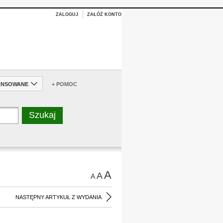
ZALOGUJ
ZAŁÓŻ KONTO
ANSOWANE
+ POMOC
A
A
A
NASTĘPNY ARTYKUŁ Z WYDANIA