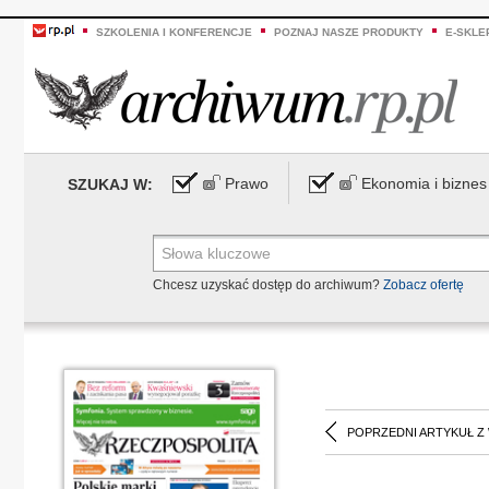
SZKOLENIA I KONFERENCJE
POZNAJ NASZE PRODUKTY
E-SKLE
Prawo
Ekonomia i biznes
SZUKAJ W:
Chcesz uzyskać dostęp do archiwum?
Zobacz ofertę
POPRZEDNI ARTYKUŁ Z