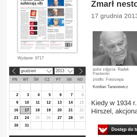
Zmarł nest
17 grudnia 201
Wydanie:
9717
autor zdjęcia: Radek
grudzień
2013
«
»
Pasterski
źródło: Fotorzepa
PN
WT
ŚR
CZ
PT
SB
ND
Kordian Tarasiewicz
1
2
3
4
5
6
7
8
Kiedy w 1934 r.
9
10
11
12
13
14
15
Hirszel, akcjon
16
17
18
19
20
21
22
23
24
25
26
27
28
29
30
31
Dostęp do tr