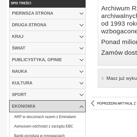
SPIS TREŚCI
Archiwum Rz
PIERWSZA STRONA
archiwalnyc
od 1993 roku
DRUGA STRONA
wzbogacone
KRAJ
Ponad milio
ŚWIAT
Zamów dostę
PUBLICYSTYKA, OPINIE
NAUKA
Masz już wyku
KULTURA
SPORT
POPRZEDNI ARTYKUŁ Z
EKONOMIA
ARP w stoczniach razem z Emiratami
Asmussen odchodzi z zarządu EBC
Banki przodują w innowacjach