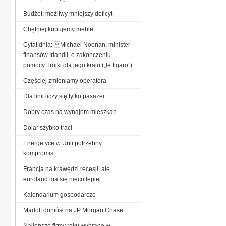
Budżet: możliwy mniejszy deficyt
Chętniej kupujemy meble
Cytat dnia: Michael Noonan, minister
finansów Irlandii, o zakończeniu
pomocy Trojki dla jego kraju („le figaro”)
Częściej zmieniamy operatora
Dla linii liczy się tylko pasażer
Dobry czas na wynajem mieszkań
Dolar szybko traci
Energetyce w Unii potrzebny
kompromis
Francja na krawędzi recesji, ale
euroland ma się nieco lepiej
Kalendarium gospodarcze
Madoff doniósł na JP Morgan Chase
Najlepsze firmy roku wybrane w