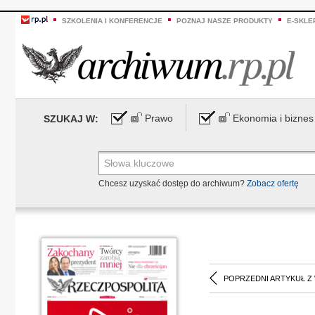
SZKOLENIA I KONFERENCJE
POZNAJ NASZE PRODUKTY
E-SKLE
Prawo
Ekonomia i biznes
SZUKAJ W:
Chcesz uzyskać dostęp do archiwum?
Zobacz ofertę
POPRZEDNI ARTYKUŁ Z