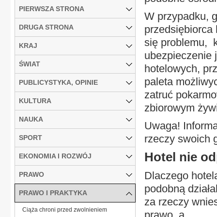
PIERWSZA STRONA
W przypadku, g
DRUGA STRONA
przedsiębiorca
się problemu, 
KRAJ
ubezpieczenie 
ŚWIAT
hotelowych, pr
paleta możliwy
PUBLICYSTYKA, OPINIE
zatruć pokarmo
KULTURA
zbiorowym żyw
NAUKA
Uwaga! Informa
rzeczy swoich 
SPORT
Hotel nie od
EKONOMIA I ROZWÓJ
Dlaczego hotel
PRAWO
podobną działa
PRAWO I PRAKTYKA
za rzeczy wnie
Ciąża chroni przed zwolnieniem
prawo, a...