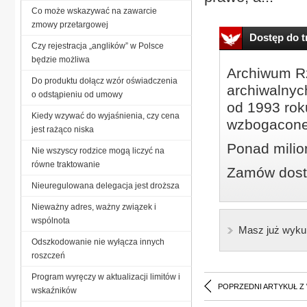
Co może wskazywać na zawarcie
zmowy przetargowej
Dostęp do tr
Czy rejestracja „anglików” w Polsce
będzie możliwa
Archiwum Rz
Do produktu dołącz wzór oświadczenia
archiwalnyc
o odstąpieniu od umowy
od 1993 roku
Kiedy wzywać do wyjaśnienia, czy cena
wzbogacone
jest rażąco niska
Ponad milio
Nie wszyscy rodzice mogą liczyć na
równe traktowanie
Zamów dostę
Nieuregulowana delegacja jest droższa
Nieważny adres, ważny związek i
wspólnota
Masz już wyku
Odszkodowanie nie wyłącza innych
roszczeń
Program wyręczy w aktualizacji limitów i
POPRZEDNI ARTYKUŁ Z
wskaźników