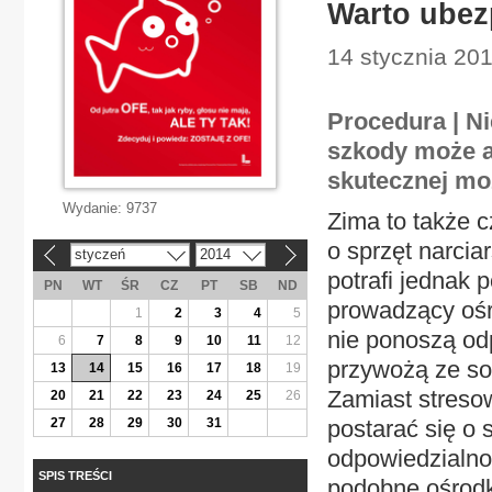
Warto ubez
14 stycznia 201
Procedura | N
szkody może 
skutecznej mo
Wydanie:
9737
Zima to także 
o sprzęt narcia
styczeń
2014
«
»
potrafi jednak 
PN
WT
ŚR
CZ
PT
SB
ND
prowadzący ośr
1
2
3
4
5
nie ponoszą od
6
7
8
9
10
11
12
przywożą ze so
13
14
15
16
17
18
19
Zamiast stresow
20
21
22
23
24
25
26
27
28
29
30
31
postarać się o
odpowiedzialnoś
SPIS TREŚCI
podobne ośrodk