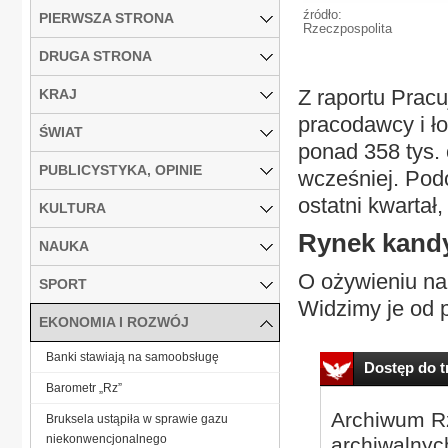
źródło:
PIERWSZA STRONA
Rzeczpospolita
DRUGA STRONA
Z raportu Pracu
KRAJ
pracodawcy i ło
ŚWIAT
ponad 358 tys. 
PUBLICYSTYKA, OPINIE
wcześniej. Podo
ostatni kwartał,
KULTURA
Rynek kand
NAUKA
O ożywieniu na 
SPORT
Widzimy je od p
EKONOMIA I ROZWÓJ
Banki stawiają na samoobsługę
Dostęp do tr
Barometr „Rz”
Archiwum Rz
Bruksela ustąpiła w sprawie gazu
niekonwencjonalnego
archiwalnyc