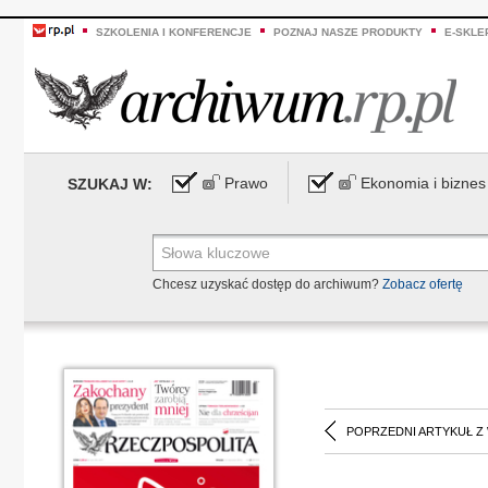
SZKOLENIA I KONFERENCJE
POZNAJ NASZE PRODUKTY
E-SKLE
Prawo
Ekonomia i biznes
SZUKAJ W:
Chcesz uzyskać dostęp do archiwum?
Zobacz ofertę
POPRZEDNI ARTYKUŁ Z