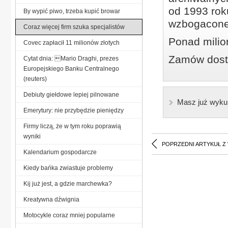
od 1993 roku
By wypić piwo, trzeba kupić browar
wzbogacone
Coraz więcej firm szuka specjalistów
Ponad milio
Covec zapłacił 11 milionów złotych
Zamów dostę
Cytat dnia: Mario Draghi, prezes
Europejskiego Banku Centralnego
(reuters)
Debiuty giełdowe lepiej pilnowane
Masz już wyku
Emerytury: nie przybędzie pieniędzy
Firmy liczą, że w tym roku poprawią
wyniki
POPRZEDNI ARTYKUŁ Z
Kalendarium gospodarcze
Kiedy bańka zwiastuje problemy
Kij już jest, a gdzie marchewka?
Kreatywna dźwignia
Motocykle coraz mniej popularne