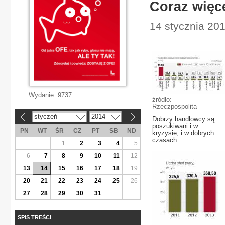
Coraz więce
14 stycznia 20
Wydanie:
9737
źródło:
Rzeczpospolita
styczeń
2014
«
»
Dobrzy handlowcy są
poszukiwani i w
PN
WT
ŚR
CZ
PT
SB
ND
kryzysie, i w dobrych
czasach
1
2
3
4
5
6
7
8
9
10
11
12
13
14
15
16
17
18
19
20
21
22
23
24
25
26
27
28
29
30
31
SPIS TREŚCI