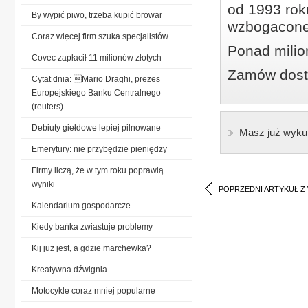
od 1993 roku
By wypić piwo, trzeba kupić browar
wzbogacone
Coraz więcej firm szuka specjalistów
Ponad milio
Covec zapłacił 11 milionów złotych
Zamów dostę
Cytat dnia: Mario Draghi, prezes
Europejskiego Banku Centralnego
(reuters)
Debiuty giełdowe lepiej pilnowane
Masz już wyku
Emerytury: nie przybędzie pieniędzy
Firmy liczą, że w tym roku poprawią
wyniki
POPRZEDNI ARTYKUŁ Z
Kalendarium gospodarcze
Kiedy bańka zwiastuje problemy
Kij już jest, a gdzie marchewka?
Kreatywna dźwignia
Motocykle coraz mniej popularne