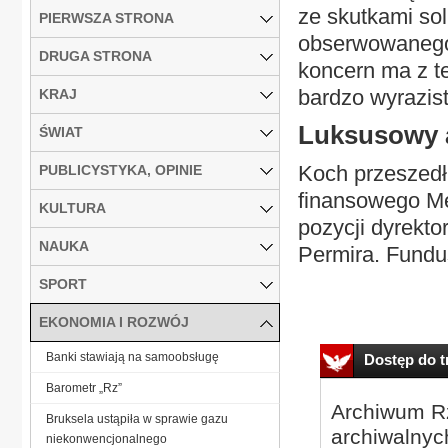
ze skutkami so
PIERWSZA STRONA
obserwowanego 
DRUGA STRONA
koncern ma z te
bardzo wyrazis
KRAJ
Luksusowy 
ŚWIAT
Koch przeszedł
PUBLICYSTYKA, OPINIE
finansowego Me
KULTURA
pozycji dyrekt
NAUKA
Permira. Fundus
SPORT
EKONOMIA I ROZWÓJ
Banki stawiają na samoobsługę
Dostęp do tr
Barometr „Rz”
Archiwum Rz
Bruksela ustąpiła w sprawie gazu
archiwalnyc
niekonwencjonalnego