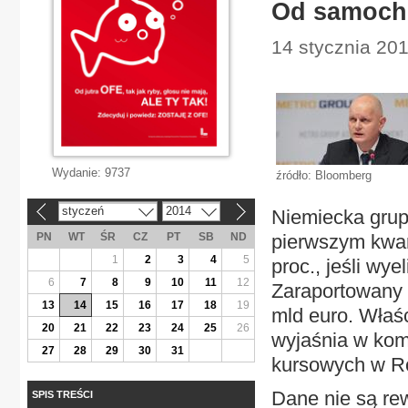
Od samoch
14 stycznia 20
Wydanie:
9737
źródło: Bloomberg
styczeń
2014
Niemiecka grup
«
»
PN
WT
ŚR
CZ
PT
SB
ND
pierwszym kwar
1
2
3
4
5
proc., jeśli w
6
7
8
9
10
11
12
Zaraportowany z
13
14
15
16
17
18
19
mld euro. Właśc
20
21
22
23
24
25
26
wyjaśnia w komu
27
28
29
30
31
kursowych w Ros
Dane nie są re
SPIS TREŚCI