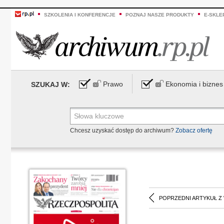
SZKOLENIA I KONFERENCJE
POZNAJ NASZE PRODUKTY
E-SKLE
Prawo
Ekonomia i biznes
SZUKAJ W:
Chcesz uzyskać dostęp do archiwum?
Zobacz ofertę
POPRZEDNI ARTYKUŁ Z