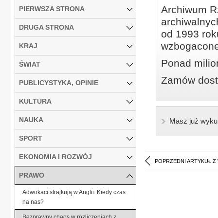
Archiwum Rz
PIERWSZA STRONA
archiwalnyc
DRUGA STRONA
od 1993 roku
wzbogacone
KRAJ
Ponad milio
ŚWIAT
Zamów dostę
PUBLICYSTYKA, OPINIE
KULTURA
NAUKA
Masz już wyku
SPORT
EKONOMIA I ROZWÓJ
POPRZEDNI ARTYKUŁ Z
PRAWO
Adwokaci strajkują w Anglii. Kiedy czas
na nas?
Bezprawny chaos w rozliczeniach z