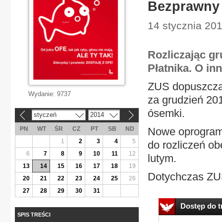
Bezprawny 
14 stycznia 20
Rozliczając g
Płatnika. O i
ZUS dopuszcza
Wydanie:
9737
za grudzień 201
ósemki.
styczeń
2014
«
»
PN
WT
ŚR
CZ
PT
SB
ND
Nowe oprogramo
1
2
3
4
5
do rozliczeń o
6
7
8
9
10
11
12
lutym.
13
14
15
16
17
18
19
Dotychczas ZUS
20
21
22
23
24
25
26
27
28
29
30
31
Dostęp do tr
SPIS TREŚCI