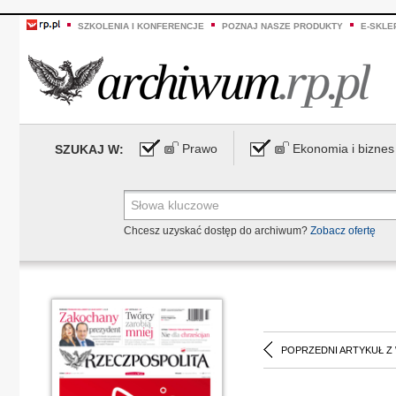
SZKOLENIA I KONFERENCJE
POZNAJ NASZE PRODUKTY
E-SKLE
Prawo
Ekonomia i biznes
SZUKAJ W:
Chcesz uzyskać dostęp do archiwum?
Zobacz ofertę
POPRZEDNI ARTYKUŁ Z