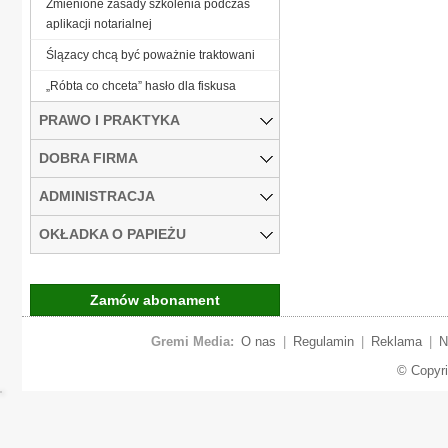
Zmienione zasady szkolenia podczas
aplikacji notarialnej
Ślązacy chcą być poważnie traktowani
„Róbta co chceta” hasło dla fiskusa
PRAWO I PRAKTYKA
DOBRA FIRMA
ADMINISTRACJA
OKŁADKA O PAPIEŻU
Zamów abonament
Gremi Media:
O nas
|
Regulamin
|
Reklama
|
N
© Copyr