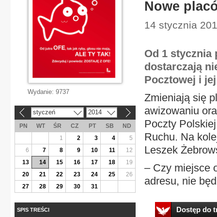
Nowe placó
14 stycznia 20
Od 1 stycznia
dostarczają ni
Pocztowej i j
Wydanie:
9737
Zmieniają się p
awizowaniu ora
styczeń
2014
«
»
Poczty Polskiej
PN
WT
ŚR
CZ
PT
SB
ND
Ruchu. Na kole
1
2
3
4
5
Leszek Żebrows
6
7
8
9
10
11
12
13
14
15
16
17
18
19
– Czy miejsce o
20
21
22
23
24
25
26
adresu, nie będz
27
28
29
30
31
Dostęp do tr
SPIS TREŚCI