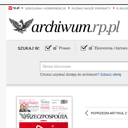
SZKOLENIA I KONFERENCJE
POZNAJ NASZE PRODUKTY
E-SKLE
Prawo
Ekonomia i biznes
SZUKAJ W:
Chcesz uzyskać dostęp do archiwum?
Zobacz ofertę
POPRZEDNI ARTYKUŁ Z