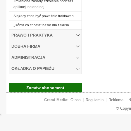
Zmienione zasady szkolenia podczas
aplikacji notarialnej
Ślązacy chcą być poważnie traktowani
„Róbta co chceta” hasło dla fiskusa
PRAWO I PRAKTYKA
DOBRA FIRMA
ADMINISTRACJA
OKŁADKA O PAPIEŻU
Zamów abonament
Gremi Media:
O nas
|
Regulamin
|
Reklama
|
N
© Copyr