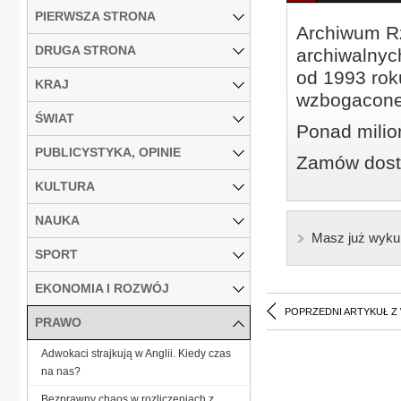
PIERWSZA STRONA
Archiwum Rz
DRUGA STRONA
archiwalnyc
od 1993 roku
KRAJ
wzbogacone
ŚWIAT
Ponad milio
PUBLICYSTYKA, OPINIE
Zamów dostę
KULTURA
NAUKA
Masz już wyku
SPORT
EKONOMIA I ROZWÓJ
POPRZEDNI ARTYKUŁ Z
PRAWO
Adwokaci strajkują w Anglii. Kiedy czas
na nas?
Bezprawny chaos w rozliczeniach z