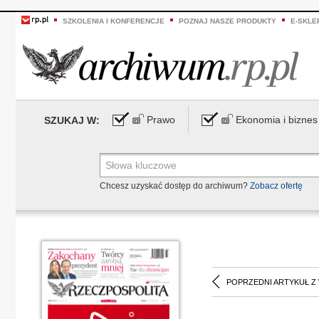
SZKOLENIA I KONFERENCJE
POZNAJ NASZE PRODUKTY
E-SKLE
Prawo
Ekonomia i biznes
SZUKAJ W:
Chcesz uzyskać dostęp do archiwum?
Zobacz ofertę
POPRZEDNI ARTYKUŁ Z