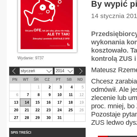
By wypić p
14 stycznia 20
Przedsiębiorcy
wykonania konk
kosztowało. Ta
kontrolą ZUS i
Wydanie:
9737
Mateusz Rzem
styczeń
2014
«
»
PN
WT
ŚR
CZ
PT
SB
ND
Chcesz zarabia
1
2
3
4
5
odmówił. Ale je
6
7
8
9
10
11
12
zlecenie lub u
13
14
15
16
17
18
19
proc. mniej, bo
20
21
22
23
24
25
26
Pozostaje pyta
27
28
29
30
31
ZUS ledwo dyszy
SPIS TREŚCI