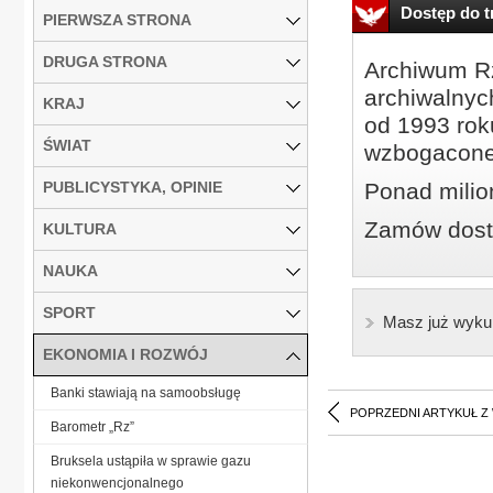
Dostęp do tr
PIERWSZA STRONA
DRUGA STRONA
Archiwum Rz
archiwalnyc
KRAJ
od 1993 roku
ŚWIAT
wzbogacone
PUBLICYSTYKA, OPINIE
Ponad milio
Zamów dostę
KULTURA
NAUKA
SPORT
Masz już wyku
EKONOMIA I ROZWÓJ
Banki stawiają na samoobsługę
POPRZEDNI ARTYKUŁ Z
Barometr „Rz”
Bruksela ustąpiła w sprawie gazu
niekonwencjonalnego